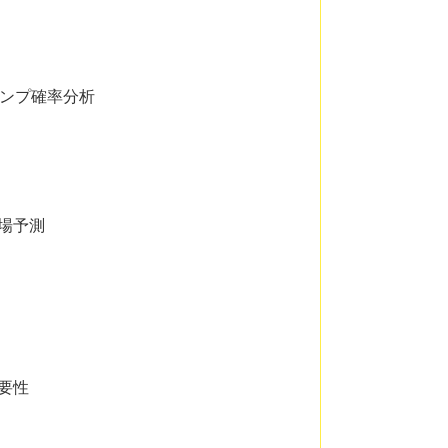
コンプ確率分析
場予測
要性