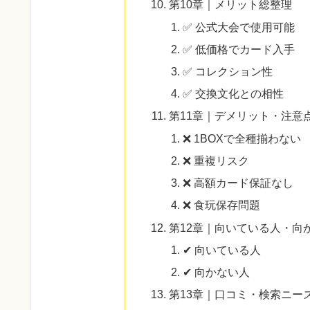
第10章｜メリット総整理
✅ 公式大会で使用可能
✅ 低価格でカード入手
✅ コレクション性
✅ 交換文化との相性
第11章｜デメリット・注意
❌ 1BOXで全種揃わない
❌ 重複リスク
❌ 高額カード保証なし
❌ 食玩保存問題
第12章｜向いている人・向
✔ 向いている人
✔ 向かない人
第13章｜口コミ・検索ニー