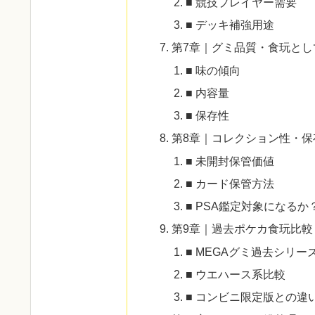
■ 競技プレイヤー需要
■ デッキ補強用途
第7章｜グミ品質・食玩とし
■ 味の傾向
■ 内容量
■ 保存性
第8章｜コレクション性・保
■ 未開封保管価値
■ カード保管方法
■ PSA鑑定対象になるか
第9章｜過去ポケカ食玩比較
■ MEGAグミ過去シリー
■ ウエハース系比較
■ コンビニ限定版との違