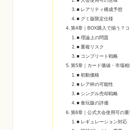
■ レアリティ構成予想
■ グミ版限定仕様
第4章｜BOX購入で揃う？
■ 理論上の問題
■ 重複リスク
■ コンプリート戦略
第5章｜カード価値・市場相
■ 初動価格
■ レア枠の可能性
■ シングル売却戦略
■ 食玩版の評価
第6章｜公式大会使用可の重
■ レギュレーション対応