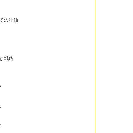
ての評価
存戦略
？
ズ
い