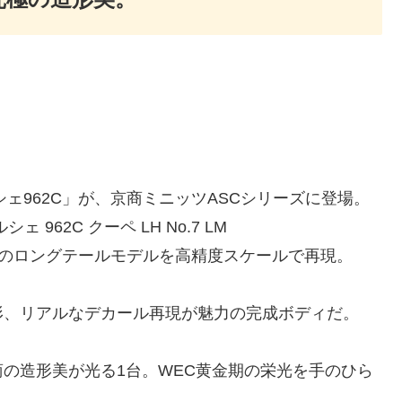
シェ962C」が、京商ミニッツASCシリーズに登場。
ェ 962C クーペ LH No.7 LM
87仕様のロングテールモデルを高精度スケールで再現。
形、リアルなデカール再現が魅力の完成ボディだ。
の造形美が光る1台。WEC黄金期の栄光を手のひら