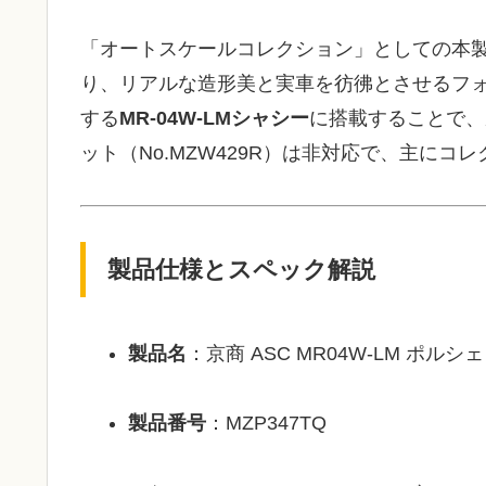
「オートスケールコレクション」としての本
り、リアルな造形美と実車を彷彿とさせるフ
する
MR-04W-LMシャシー
に搭載することで、
ット（No.MZW429R）は非対応で、主に
製品仕様とスペック解説
製品名
：京商 ASC MR04W-LM ポルシェ 96
製品番号
：MZP347TQ