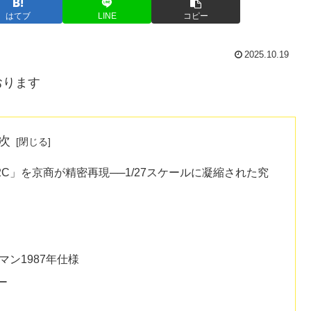
はてブ
LINE
コピー
2025.10.19
おります
次
C」を京商が精密再現──1/27スケールに凝縮された究
マン1987年仕様
ー