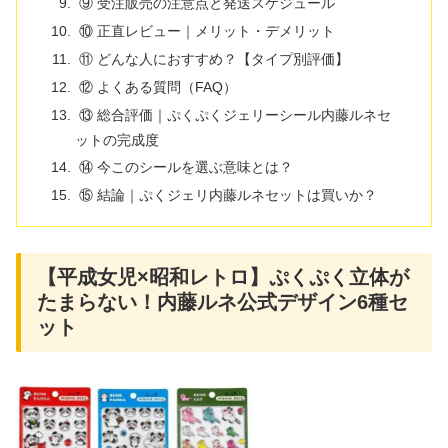
⑨ 受注販売の注意点と発送スケジュール
⑩ 正直レビュー｜メリット・デメリット
⑪ どんな人におすすめ？【タイプ別評価】
⑫ よくある質問（FAQ）
⑬ 総合評価｜ぷくぷくジェリーシール内藤ルネセ
ットの完成度
⑭ 今このシールを選ぶ意味とは？
⑮ 結論｜ぷくジェリ内藤ルネセットは買いか？
【平成女児×昭和レトロ】ぷくぷく立体が
たまらない！内藤ルネ公式デザイン6種セ
ット