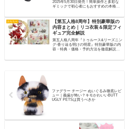
2025年5月30日発売！簡単操作と多彩な
ギミックで初心者にもおすすめの本格モ
デル。
【第五人格8周年】特別豪華版の
おもちゃ
内容まとめ｜リコ衣装＆限定フィ
ギュア完全解説
第五人格八周年『トゥルース&リーズニン
グ-香り辿る明けの明星』特別豪華版の内
容・特典・価格・予約方法を徹底解説。
限定フィギュアやSSR衣装リコの入手方
法、注意点まで網羅した完全ガイド。
ファグラー チージー ぬいぐるみ徹底レビ
ュー｜義歯が怖い？キモかわいいBUTT
UGLY PETSは買うべきか