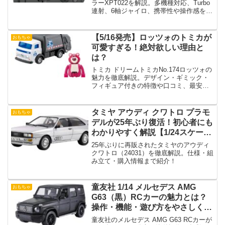
ラーXPT022を解説。多機種対応、Turbo
連射、6軸ジャイロ、携帯性や操作感を徹
底レビュー。
【5/16発売】ロッツォのトミカが
おもちゃ
可愛すぎる！絶対欲しい理由と
は？
トミカ ドリームトミカNo.174ロッツォの
魅力を徹底解説。デザイン・ギミック・
フィギュア付きの特徴や口コミ、最安値
情報まで網羅。売り切れ前にチェック必
須！
タミヤ アウディ クワトロ プラモ
おもちゃ
デルが25年ぶり復活！初心者にも
わかりやすく解説【1/24スケー
ル】
25年ぶりに再販されたタミヤのアウディ
クワトロ（24031）を徹底解説。仕様・組
み立て・購入情報まで紹介！
童友社 1/14 メルセデス AMG
おもちゃ
G63（黒）RCカーの魅力とは？
操作・機能・遊び方をやさしく紹
介！
童友社のメルセデス AMG G63 RCカーが