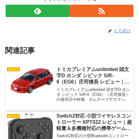
くろすけ
関連記事
トミカプレミアムunlimited 頭文
おもちゃ
字D ホンダ シビック SiR-
II（EG6）庄司慎吾 レビュー｜発
売日・予約・特徴・コレクション
トミカプレミアムunlimited 頭文字D ホン
価値を徹底解説
ダ シビック SiR-II（EG6）（庄司慎吾）
の発売日や特徴、ガムテープデスマッチ
仕様の再現度、ギミック、予約情報、口
コミ、コレクション価値まで詳しく解説
します。
Switch2対応 小型ワイヤレスコン
おもちゃ
トローラー XPT022 レビュー｜超
軽量＆多機種対応の携帯ゲームパ
ッド
Switch2対応の小型Bluetoothコントロー