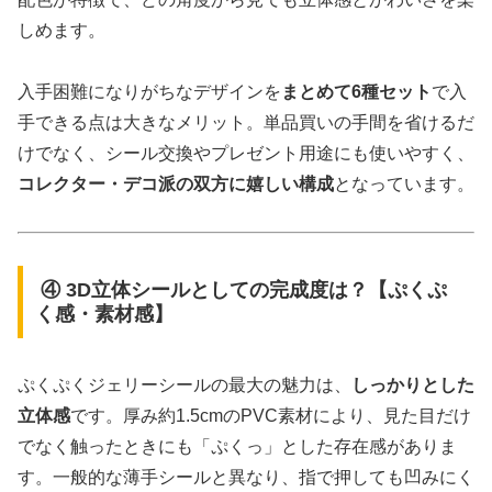
しめます。
入手困難になりがちなデザインを
まとめて6種セット
で入
手できる点は大きなメリット。単品買いの手間を省けるだ
けでなく、シール交換やプレゼント用途にも使いやすく、
コレクター・デコ派の双方に嬉しい構成
となっています。
④ 3D立体シールとしての完成度は？【ぷくぷ
く感・素材感】
ぷくぷくジェリーシールの最大の魅力は、
しっかりとした
立体感
です。厚み約1.5cmのPVC素材により、見た目だけ
でなく触ったときにも「ぷくっ」とした存在感がありま
す。一般的な薄手シールと異なり、指で押しても凹みにく