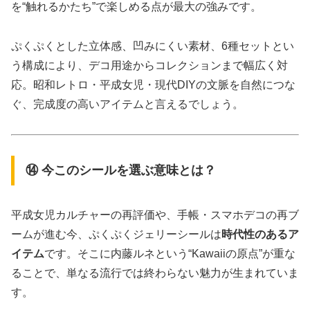
を“触れるかたち”で楽しめる点が最大の強みです。
ぷくぷくとした立体感、凹みにくい素材、6種セットとい
う構成により、デコ用途からコレクションまで幅広く対
応。昭和レトロ・平成女児・現代DIYの文脈を自然につな
ぐ、完成度の高いアイテムと言えるでしょう。
⑭ 今このシールを選ぶ意味とは？
平成女児カルチャーの再評価や、手帳・スマホデコの再ブ
ームが進む今、ぷくぷくジェリーシールは
時代性のあるア
イテム
です。そこに内藤ルネという“Kawaiiの原点”が重な
ることで、単なる流行では終わらない魅力が生まれていま
す。