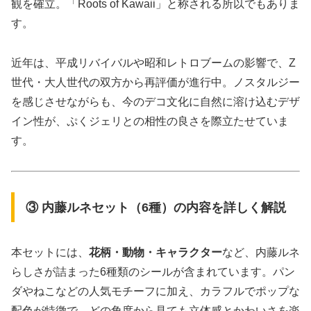
観を確立。「Roots of Kawaii」と称される所以でもありま
す。
近年は、平成リバイバルや昭和レトロブームの影響で、Z
世代・大人世代の双方から再評価が進行中。ノスタルジー
を感じさせながらも、今のデコ文化に自然に溶け込むデザ
イン性が、ぷくジェリとの相性の良さを際立たせていま
す。
③ 内藤ルネセット（6種）の内容を詳しく解説
本セットには、
花柄・動物・キャラクター
など、内藤ルネ
らしさが詰まった6種類のシールが含まれています。パン
ダやねこなどの人気モチーフに加え、カラフルでポップな
配色が特徴で、どの角度から見ても立体感とかわいさを楽