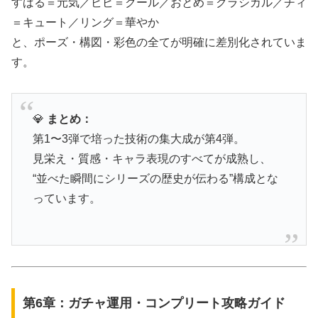
すばる＝元気／ビビ＝クール／おとめ＝クラシカル／チィ
＝キュート／リング＝華やか
と、ポーズ・構図・彩色の全てが明確に差別化されていま
す。
💎
まとめ：
第1〜3弾で培った技術の集大成が第4弾。
見栄え・質感・キャラ表現のすべてが成熟し、
“並べた瞬間にシリーズの歴史が伝わる”構成とな
っています。
第6章：ガチャ運用・コンプリート攻略ガイド