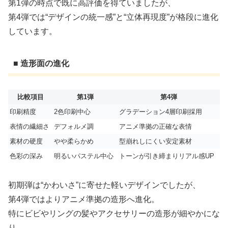
第1弾の時点で既に高評価を得ていましたが、
第4弾では“デザインの統一感”と“立体再現度”が格段に進化
しています。
■ 造形面の進化
比較項目
第1弾
第4弾
印刷精度
2色印刷中心
グラデーション4層印刷採用
表情の繊細さ
デフォルメ調
アニメ準拠の正確な表情
素材の硬度
やや柔らかめ
型崩れしにくい安定素材
色彩の深み
明るいパステル中心
トーンが引き締まりリアル感UP
初期弾は“かわいさ”に寄せた軽いデザインでしたが、
第4弾ではよりアニメ準拠の造形へ進化。
特にビビやリングの髪やアクセサリーの造形が細やかにな
り、