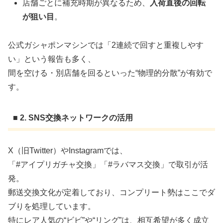
店舗ごとに補充時期が異なるため、
入荷直後の回転
が狙い目
。
公式ガシャポンマシンでは「2連続で回すと重複しやす
い」という報告も多く、
間を空ける・別店舗を回るといった“物理的分散”が有効で
す。
■ 2. SNS交換ネットワークの活用
X（旧Twitter）やInstagramでは、
「#アイプリガチャ交換」「#ラバマス交換」で取引が活
発。
郵送交換文化が定着しており、コンプリート勢はここでダ
ブりを処理しています。
特にレア人気の“ビビ”や“リング”は、相互希望が多く成立