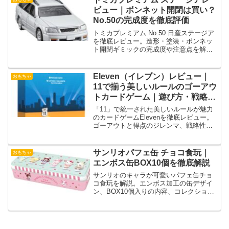
ビュー｜ボンネット開閉は買い？
No.50の完成度を徹底評価
トミカプレミアム No.50 日産ステージア
を徹底レビュー。造形・塗装・ボンネッ
ト開閉ギミックの完成度や注意点を解説
し、買うべき人を明確にします。
Eleven（イレブン）レビュー｜
おもちゃ
11で揃う美しいルールのゴーアウ
トカードゲーム｜遊び方・戦略・
評価を徹底解説
「11」で統一された美しいルールが魅力
のカードゲームElevenを徹底レビュー。
ゴーアウトと得点のジレンマ、戦略性や
ヴァリアントの特徴を分かりやすく解
説。
サンリオパフェ缶 チョコ食玩｜
おもちゃ
エンボス缶BOX10個を徹底解説
サンリオのキャラが可愛いパフェ缶チョ
コ食玩を解説。エンボス加工の缶デザイ
ン、BOX10個入りの内容、コレクション
性や購入時の注意点を詳しく紹介しま
す。