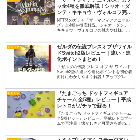
ャ全4種を徹底解説！シャオ・ダ
ンテ・キキョウ・ヴォルコフ完全
ガイド
NFT発のガチャ「ザ・マフィアアニマル
ズ」全4種を徹底解説。シャオ・ダンテ・
キキョウ・ヴォルコフの魅力や仕様、購
入ガイド、今後の展開まで詳しく紹介。
ゼルダの伝説ブレスオブザワイル
おもちゃ
ドSwitch2版レビュー｜違い・進
化ポイントまとめ！
「ゼルダの伝説 ブレス オブ ザ ワイルド
Switch2版の違いや進化ポイントを初心者
向けにわかりやすく解説！アップグレー
ド方法も紹介。」
『たまごっち ドットフィギュア
おもちゃ
チャーム 全5種』レビュー｜平成
レトロがガチャで蘇る！
『たまごっち ドットフィギュアチャーム
全5種セット』レビュー。平成レトロブー
ムで再注目！懐かしさと可愛さを兼ね備
えた最新ガチャを徹底紹介。
トミカプレミアム ステージアレ
おもちゃ