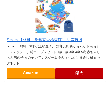
Smiim 【材料、塗料安全検査済】 知育玩具
Smiim 【材料、塗料安全検査済】 知育玩具 あかちゃん おもちゃ
モンテッソーリ 誕生日 プレゼント 1歳 2歳 3歳 4歳 5歳 赤ちゃん
玩具 男の子 女の子 バランスゲーム 釣り ひも通し 紐通し 磁石 マ
グネット
Amazon
楽天