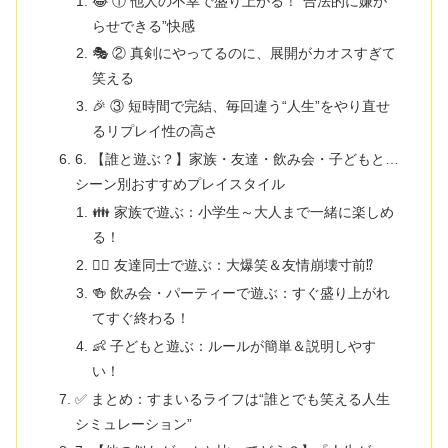
😂 ① 他人の不幸で盛り上がる！“合法的に嫌が
らせできる”快感
🎭 ② 真剣にやってるのに、展開がカオスすぎて
笑える
🎉 ③ 短時間で完結、毎回違う“人生”をやり直せ
るリプレイ性の高さ
6. 【誰と遊ぶ？】家族・友達・飲み会・子どもと…
シーン別おすすめプレイスタイル
👪 家族で遊ぶ：小学生～大人まで一緒に楽しめ
る！
👯‍♂️ 友達同士で遊ぶ：大爆笑＆友情崩壊寸前⁉
🍻 飲み会・パーティーで遊ぶ：すぐ盛り上がれ
てすぐ終わる！
👶 子どもと遊ぶ：ルールが簡単＆説明しやす
い！
✅ まとめ：すまいるライフは“誰とでも笑える人生
シミュレーション”