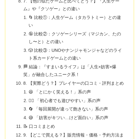
7. 【他の似たゲームと比べてどう？】『人生ゲー
ム』や『クソゲー』との違い
🌀 比較①：人生ゲーム（タカラトミー）との違
い
🤪 比較②：クソゲーシリーズ（マジカン、たの
し〜と）との違い
🎲 比較③：UNOやナンジャモンジャなどのライ
ト系カードゲームとの違い
🏁 結論：『すまいるライフ』は「人生×妨害×爆
笑」が融合したユニーク系！
8. 【実際どう？】プレイヤーの口コミ・評判まとめ
😆 「とにかく笑える！」系の声
🙋‍♂️ 「初心者でも遊びやすい」系の声
🔄 「毎回展開が違って飽きない」系の声
😅 「妨害がキツい…けど面白い」系の声
📝 口コミまとめ
9. 【どこで買える？】販売情報・価格・予約方法ま