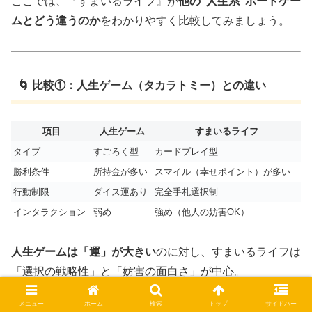
ここでは、『すまいるライフ』が
他の“人生系”ボードゲー
ムとどう違うのか
をわかりやすく比較してみましょう。
🌀 比較①：人生ゲーム（タカラトミー）との違い
項目
人生ゲーム
すまいるライフ
タイプ
すごろく型
カードプレイ型
勝利条件
所持金が多い
スマイル（幸せポイント）が多い
行動制限
ダイス運あり
完全手札選択制
インタラクション
弱め
強め（他人の妨害OK）
人生ゲームは「運」が大きい
のに対し、すまいるライフは
「選択の戦略性」と「妨害の面白さ」が中心。
より“プレイヤーの意思”が結果を左右するゲームになって
メニュー
ホーム
検索
トップ
サイドバー
います。