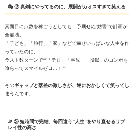
🎭 ② 真剣にやってるのに、展開がカオスすぎて笑える
真面目に点数を稼ごうとしても、予期せぬ“妨害”で計画が
全崩壊。
「子ども」「旅行」「家」などで幸せいっぱいな人生を作
っていたのに、
ラスト数ターンで**「テロ」「事故」「投獄」のコンボを
喰らってスマイルゼロ…！**
その
ギャップと落差の激しさが、逆におかしくて笑ってし
まう
んです。
🎉 ③ 短時間で完結、毎回違う“人生”をやり直せるリプ
レイ性の高さ