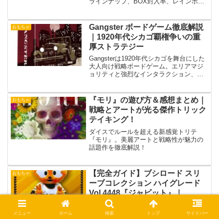
ラインナップ、BOX封入率、レインボー
ホロ仕様の魅力、コンプ難易度、資産価
値まで詳しく紹介します
Gangster ボードゲーム徹底解説
おもちゃ
｜1920年代シカゴ覇権争いの重
厚ストラテジー
Gangsterは1920年代シカゴを舞台にした
大人向け戦略ボードゲーム。エリアマジ
ョリティと強烈なインタラクション、遊
び応えや向いている人を詳しく解説。
『モリ』の遊び方＆感想まとめ｜
おもちゃ
戦略とアートが光る傑作トリック
テイキング！
ダイスでルールを超える新感覚トリテ
『モリ』。美麗アートと戦略性が魅力の
話題作を徹底解説！
【完全ガイド】ブシロード スリ
おもちゃ
ーブコレクション ハイグレード
Vol.4448『ジャビット』｜
DREAM ORDER対応の特徴と評
「DREAM ORDER ジャビットスリーブ
判
（ブシロード ハイグレード）が登場！予
メニュー
ホーム
検索
トップ
サイドバー