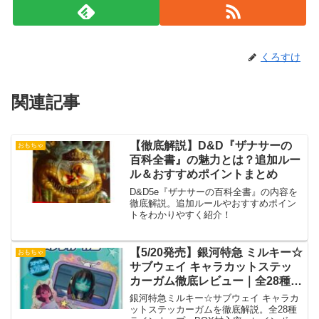
くろすけ
関連記事
【徹底解説】D&D『ザナサーの
おもちゃ
百科全書』の魅力とは？追加ルー
ル＆おすすめポイントまとめ
D&D5e『ザナサーの百科全書』の内容を
徹底解説。追加ルールやおすすめポイン
トをわかりやすく紹介！
【5/20発売】銀河特急 ミルキー☆
おもちゃ
サブウェイ キャラカットステッ
カーガム徹底レビュー｜全28種・
BOX封入率・ホロ仕様の価値まで
銀河特急ミルキー☆サブウェイ キャラカ
完全解説
ットステッカーガムを徹底解説。全28種