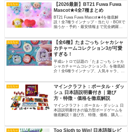
【2026最新】BT21 Fuwa Fuwa
おもちゃ
Mascot★4全7種まとめ
BT21 Fuwa Fuwa Mascot★4を徹底解
説！全7種ラインナップ・当たり・BOXで
揃うか・予約・最安情報まで完全網羅。
推し活・コレクター必見の完全ガイド。
【全6種】たまごっち シャカシャ
おもちゃ
カチャームコレクション3が可愛
すぎる！
平成レトロで話題の「たまごっち シャカ
シャカチャームコレクション3」を徹底紹
介！全6種ラインナップ、人気キャラ、販
売情報、フルコンプ魅力を解説。
マインクラフト：ポータル・ダッ
おもちゃ
シュ 日本語説明書付き｜遊び
方・特徴・価格を徹底解説
マインクラフト：ポータル・ダッシュ 日
本語説明書付きの協力型ボードゲームを
徹底解説！遊び方、特徴、価格、購入先
をわかりやすく紹介します。
Too Sloth to Win! 日本語版レビ
おもちゃ