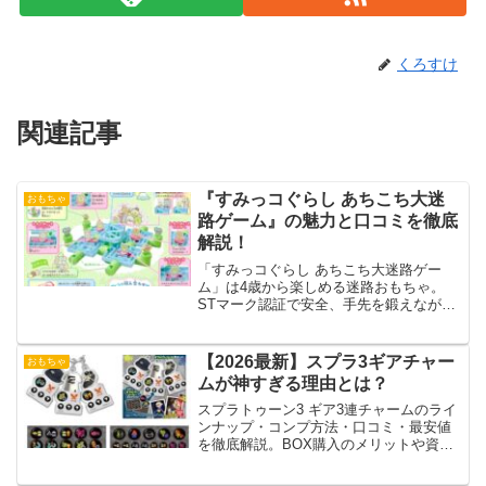
くろすけ
関連記事
『すみっコぐらし あちこち大迷
おもちゃ
路ゲーム』の魅力と口コミを徹底
解説！
「すみっコぐらし あちこち大迷路ゲー
ム」は4歳から楽しめる迷路おもちゃ。
STマーク認証で安全、手先を鍛えながら
楽しく遊べます！口コミ・遊び方を詳し
く紹介！
【2026最新】スプラ3ギアチャー
おもちゃ
ムが神すぎる理由とは？
スプラトゥーン3 ギア3連チャームのライ
ンナップ・コンプ方法・口コミ・最安値
を徹底解説。BOX購入のメリットや資産
価値も完全ガイド。