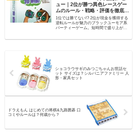
ュー｜2位が勝つ異色レースゲー
ムのルール・戦略・評価を徹底解
説
1位では勝てない!? 2位が現金を獲得する
逆転ルールが魅力のブラックユーモア系
パーティーゲーム。短時間で盛り上がる
心理戦と駆け引きを徹底レビュー。
ショコラウサギのみつごちゃんお世話セ
ット サイズは？シルバニアファミリー 人
形・家具セット
ドラえもん はじめての将棋&九路囲碁 口
コミやルールは？何歳から？