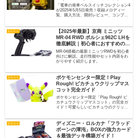
「電車の発車ベルスイッチコレクション4
が2025年5月5日発売！収録メロディ一
覧、購入方法、開封レビュー、コンプリ
ートのコツ、相場予想まで詳しく解
説！」
【2025年最新】京商 ミニッツ
おもちゃ
MR-04 RWD ポルシェ962C LHを
徹底解説｜初心者におすすめの本
格RCレディセット！
MR-04搭載の最新ミニッツRWDを初心者
向けに解説。走行性能やセット内容をわ
かりやすく紹介します。
ポケモンセンター限定！Play
おもちゃ
Rough! ピカチュウクリップマス
コット完全ガイド
ポケモンセンター限定「Play Rough! ピ
カチュウクリップマスコット」の完全ガ
イド！可愛らしいピカチュウのクリップ
マスコットの特徴やデザインを詳しく紹
介します。
ディズニー・ロルカナ「フラッド
おもちゃ
ボーンの渾沌」BOXの強力カード
＆最強デッキ構築ガイド！