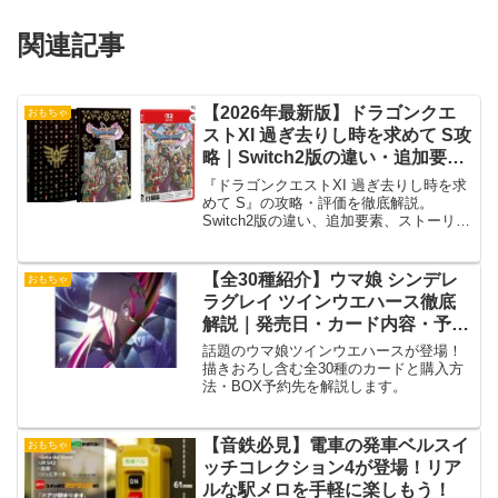
関連記事
【2026年最新版】ドラゴンクエ
おもちゃ
ストXI 過ぎ去りし時を求めて S攻
略｜Switch2版の違い・追加要
素・最強パーティ完全ガイド
『ドラゴンクエストXI 過ぎ去りし時を求
めて S』の攻略・評価を徹底解説。
Switch2版の違い、追加要素、ストーリ
ー、仲間育成、最強パーティ、クリア時
間、やり込み要素、初心者向け攻略まで
完全網羅した決定版ガイドです。
【全30種紹介】ウマ娘 シンデレ
おもちゃ
ラグレイ ツインウエハース徹底
解説｜発売日・カード内容・予約
情報まとめ
話題のウマ娘ツインウエハースが登場！
描きおろし含む全30種のカードと購入方
法・BOX予約先を解説します。
【音鉄必見】電車の発車ベルスイ
おもちゃ
ッチコレクション4が登場！リア
ルな駅メロを手軽に楽しもう！