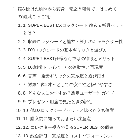
箱を開けた瞬間から変身！龍玄＆斬月で、はじめて
の“鎧武ごっこ”を
1. SUPER BEST DXロックシード 龍玄＆斬月セット
とは？
2. 収録ロックシードと龍玄・斬月のキャラクター性
3. DXロックシードの基本ギミックと遊び方
4. SUPER BEST仕様ならではの特徴とメリット
5. DX戦極ドライバーとの連動性と再現度
6. 音声・発光ギミックの完成度と遊び応え
7. 対象年齢3才～としての安全性と扱いやすさ
8. どんな人におすすめ？想定ユーザー別ガイド
9. プレゼント用途で見たときの評価
10. 他DXロックシードセットと比べた立ち位置
11. 購入前に知っておきたい注意点
12. コレクター視点で見るSUPER BESTの価値
13. 総合評価｜完成度とコストパフォーマンス