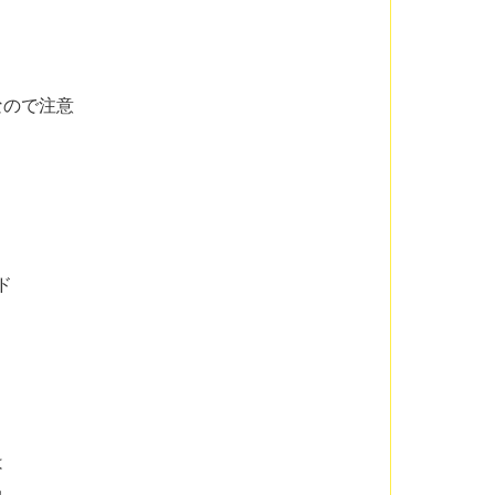
なので注意
ド
は