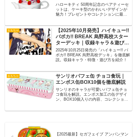
ハローキティ 50周年記念のペアティーセ
ットは、ケーキ型のかわいいデザインが
魅力！プレゼントやコレクションに最適
な限定アイテムです。
【2025年10月発売】ハイキュー!!
おもちゃ
バボカ!! BREAK 烏野高校スター
ターデッキ｜収録キャラ＆遊び方
解説
2025年10月25日発売の「ハイキュー!! バ
ボカ!! BREAK 烏野高校デッキ」を徹底解
説。収録キャラ・特徴・遊び方を紹介！
サンリオパフェ缶 チョコ食玩｜
おもちゃ
エンボス缶BOX10個を徹底解説
サンリオのキャラが可愛いパフェ缶チョ
コ食玩を解説。エンボス加工の缶デザイ
ン、BOX10個入りの内容、コレクション
性や購入時の注意点を詳しく紹介しま
す。
【2025最新】セガフェイブ アンパンマン