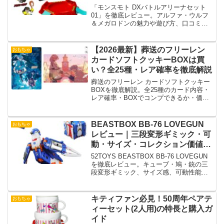
ミまとめ
「モンスモト DXバトルアリーナセット
01」を徹底レビュー。アルファ・ウルフ
＆メガロドンの魅力や遊び方、口コミ評
価をまとめて紹介！
【2026最新】葬送のフリーレン
おもちゃ
カードソフトクッキーBOXは買
い？全25種・レア確率を徹底解説
葬送のフリーレン カードソフトクッキー
BOXを徹底解説。全25種のカード内容・
レア確率・BOXでコンプできるか・価
格・購入方法まで網羅。購入前に必ずチ
ェックしたい完全ガイド。
BEASTBOX BB-76 LOVEGUN
おもちゃ
レビュー｜三段変形ギミック・可
動・サイズ・コレクション価値を
徹底解説
52TOYS BEASTBOX BB-76 LOVEGUN
を徹底レビュー。キューブ・鳩・銃の三
段変形ギミック、サイズ感、可動性能、
塗装品質、付属品、コレクション価値ま
で網羅解説。変形トイ・アートトイとし
ての魅力を詳しく検証します。
キティファン必見！50周年ペアテ
おもちゃ
ィーセット(2人用)の特長と購入ガ
イド