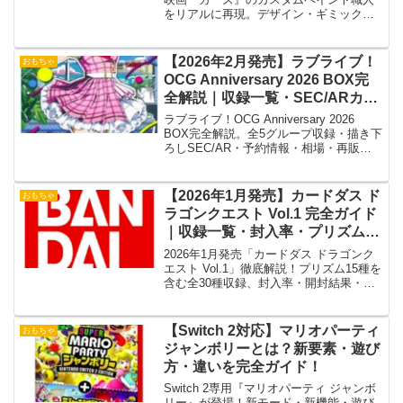
をリアルに再現。デザイン・ギミック・
遊び方・購入ガイドまで詳しく解説！」
【2026年2月発売】ラブライブ！
おもちゃ
OCG Anniversary 2026 BOX完
全解説｜収録一覧・SEC/ARカー
ド・予約情報まとめ
ラブライブ！OCG Anniversary 2026
BOX完全解説。全5グループ収録・描き下
ろしSEC/AR・予約情報・相場・再販ま
とめ！
【2026年1月発売】カードダス ド
おもちゃ
ラゴンクエスト Vol.1 完全ガイド
｜収録一覧・封入率・プリズムカ
ード・予約情報まとめ
2026年1月発売「カードダス ドラゴンク
エスト Vol.1」徹底解説！プリズム15種を
含む全30種収録、封入率・開封結果・予
約・コレクション価値を詳しく紹介。
【Switch 2対応】マリオパーティ
おもちゃ
ジャンボリーとは？新要素・遊び
方・違いを完全ガイド！
Switch 2専用『マリオパーティ ジャンボ
リー』が登場！新モード・新機能・遊び