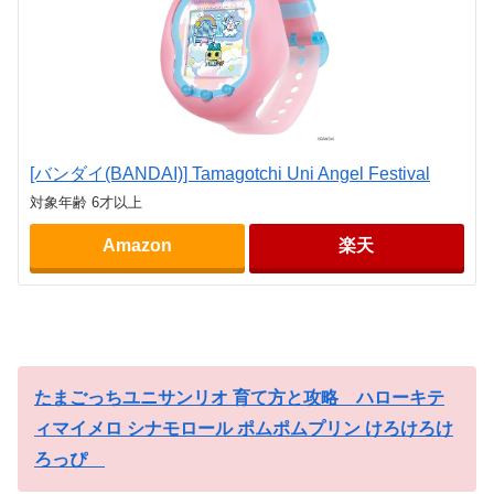
[バンダイ(BANDAI)] Tamagotchi Uni Angel Festival
対象年齢 6才以上
Amazon
楽天
たまごっちユニサンリオ 育て方と攻略 ハローキテ
ィマイメロ シナモロール ポムポムプリン けろけろけ
ろっぴ