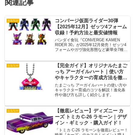
関連記事
コンバージ仮面ライダー30弾
おもちゃ
【2025年12月】ゼッツ4フォーム
収録！予約方法と最安値情報
バンダイ食玩『CONVERGE KAMEN
RIDER 30』が2025年12月発売！ゼッツ4
フォームやガヴ強化形態など豪華全7種を
予約・価格情報付きで徹底解説
【完全ガイド】オリジナルたまご
おもちゃ
っち アーガイルハート｜使い方
やキャラクターの育成方法を徹底
解説！
たまごっち アーガイルハートの使い方や
キャラクター育成のコツを解説！進化条
件や遊び方も詳しく紹介します。
【徹底レビュー】ディズニー カ
おもちゃ
ーズ トミカ C-26 ラモーン｜デザ
イン・ギミック・購入ガイド！
「トミカ C-26 ラモーンを徹底レビュー！
映画『カーズ』のカスタムペイント職人