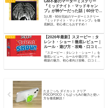
GM不要のマーダーミステリー
おもちゃ
『ミッドナイト・マッドキャン
プ』が神ゲーだった話｜60分で大
満足！
3人用・60分完結のマーダーミステリー
『ミッドナイト・マッドキャンプ』を徹
底解説。初心者にもおすすめ！
【2026年最新】スヌーピー：タ
おもちゃ
レント・ショー！徹底レビュー｜
ルール・遊び方・攻略・口コミを
完全解説
『スヌーピー：タレント・ショー！』を
徹底レビュー。ルールや遊び方、デッキ
構築の魅力、初心者向け攻略、口コミ、2
人プレイの特徴、スリーブ情報、評価ま
で詳しく解説します。
たまごっち ダイカット クリア
POCOPOCO くちぱっちAの魅力と使い
方を徹底解説！