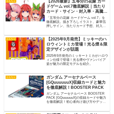
【2026最新】五等分の花嫁 カー
おもちゃ
ドゲーム vol.7徹底解説｜当たり
カード・サイン・封入率・高騰予
想まとめ！
「五等分の花嫁 カードゲーム vol.7」を
徹底解説。描き下ろしイラスト、豪華箔
押しサイン、当たりカード予想、封入
率、デッキ強化、BOX購入情報までファ
ン向けに詳しく紹介します。
【2025年9月発売】ミッキーのハ
おもちゃ
ロウィントミカ登場！光る煙＆限
定デザインが話題
2025年9月発売のミッキートミカがハロウ
ィン仕様で登場！光る煙やヴァンパイア
姿が魅力の限定モデルを紹介。
ガンダム アーセナルベース
おもちゃ
[GQuuuuuuX]収録カードと魅力
を徹底解説！BOOSTER PACK
ガンダム アーセナルベース BOOSTER
PACK [GQuuuuuuX]の収録カードや魅力
を徹底解説！初心者向け遊び方やデッキ
構築、注目のレアカード情報も満載で
す。