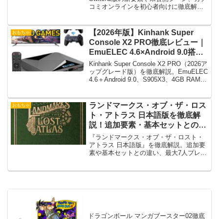
コミオンラインを初心者向けに徹底解
説！
【2026年版】Kinhank Super
おもちゃ
Console X2 PRO徹底レビュー｜
EmuELEC 4.6×Android 9.0搭
載・10万本超・4K出力の実力と
Kinhank Super Console X2 PRO（2026ア
注意点
ップグレード版）を徹底解説。EmuELEC
4.6＋Android 9.0、S905X3、4GB RAM、
4K出力、Wi-Fi/BT対応の性能評価、封入
ゲームの注意点や“やめとけ”ポイントまで
詳しく紹介。
ランドマークス・オブ・ザ・ロス
おもちゃ
ト・アトラス 日本語版を徹底解
説！追加要素・基本セットとの違
い・7人プレイまとめ
『ランドマークス・オブ・ザ・ロスト・
アトラス 日本語版』を徹底解説。追加要
素や基本セットとの違い、最大7人プレ
イ、ランドマークやイベントの魅力、購
入前の注意点まで詳しく紹介します。
ドラゴンボール マンガブースター02徹底