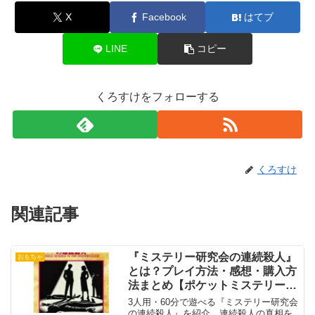
X
Facebook
はてブ
LINE
コピー
くろすけをフォローする
くろすけ
関連記事
『ミステリー研究会の連続殺人』
おもちゃ
とは？プレイ方法・感想・購入方
法まとめ【ポケットミステリーシ
リーズ】
3人用・60分で遊べる『ミステリー研究会
の連続殺人』を紹介。連続殺人の真相を