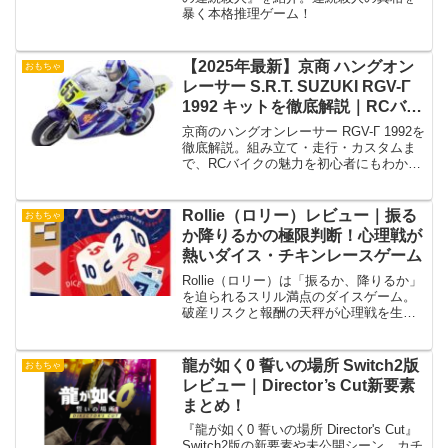
暴く本格推理ゲーム！
【2025年最新】京商 ハングオン
おもちゃ
レーサー S.R.T. SUZUKI RGV-Γ
1992 キットを徹底解説｜RCバイ
クの魅力と特徴を紹介！
京商のハングオンレーサー RGV-Γ 1992を
徹底解説。組み立て・走行・カスタムま
で、RCバイクの魅力を初心者にもわかり
やすく紹介。
Rollie（ロリー）レビュー｜振る
おもちゃ
か降りるかの極限判断！心理戦が
熱いダイス・チキンレースゲーム
Rollie（ロリー）は「振るか、降りるか」
を迫られるスリル満点のダイスゲーム。
破産リスクと報酬の天秤が心理戦を生
み、2〜6人で短時間に大盛り上がりする
パーティー向け名作。
龍が如く0 誓いの場所 Switch2版
おもちゃ
レビュー｜Director’s Cut新要素
まとめ！
『龍が如く0 誓いの場所 Director's Cut』
Switch2版の新要素や未公開シーン、カチ