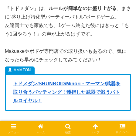
『トドメダン』は、
ルールが簡単なのに盛り上がる
、まさ
に“盛り上げ特化型パーティーバトル”ボードゲーム。
友達同士でも家族でも、1ゲーム終えた後にはきっと「も
う1回やろう！」の声が上がるはずです。
Makuakeやボドゲ専門店での取り扱いもあるので、気に
なったら早めにチェックしてみてください！
トドメダン/SHUNROID/Minori・マーマン/武器を
取り合うバッティング！獲得した武器で戦うバト
ルロイヤル！
メニュー
ホーム
検索
トップ
サイドバー