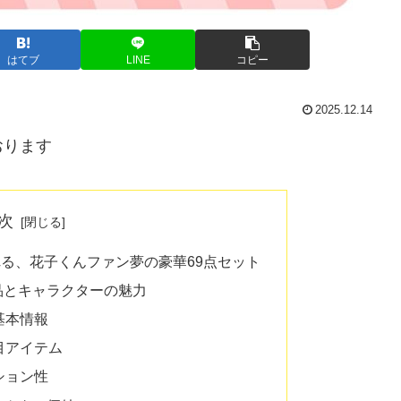
はてブ
LINE
コピー
2025.12.14
おります
次
る、花子くんファン夢の豪華69点セット
品とキャラクターの魅力
基本情報
目アイテム
ション性