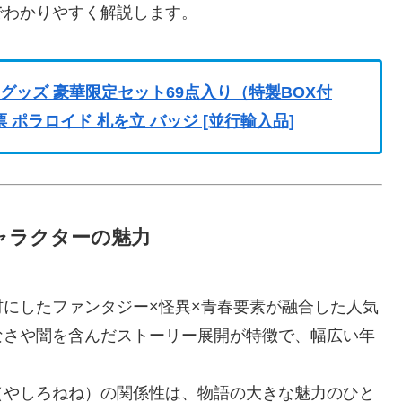
でわかりやすく解説します。
 グッズ 豪華限定セット69点入り（特製BOX付
ポラロイド 札を立 バッジ [並行輸入品]
ャラクターの魅力
にしたファンタジー×怪異×青春要素が融合した人気
なさや闇を含んだストーリー展開が特徴で、幅広い年
（やしろねね）の関係性は、物語の大きな魅力のひと