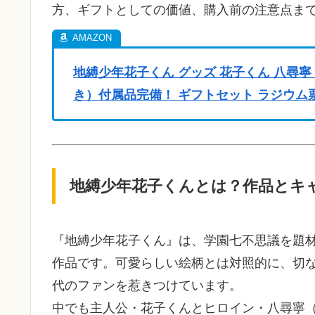
方、ギフトとしての価値、購入前の注意点ま
地縛少年花子くん グッズ 花子くん 八尋寧
き）付属品完備！ ギフトセット ラジウム票 
地縛少年花子くんとは？作品とキ
『地縛少年花子くん』は、学園七不思議を題材
作品です。可愛らしい絵柄とは対照的に、切
代のファンを惹きつけています。
中でも主人公・花子くんとヒロイン・八尋寧