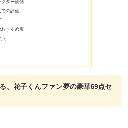
レクター価値
点での評価
ア
のおすすめ度
意点
る、花子くんファン夢の豪華69点セ