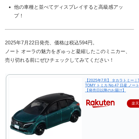
他の車種と並べてディスプレイすると高級感アッ
プ！
2025年7月22日発売、価格は税込594円。
ノート オーラの魅力をぎゅっと凝縮したこのミニカー、
売り切れる前にぜひチェックしてみてください！
【2025年7月】 タカラトミー｜T
TOMY トミカ No.47 日産 ノー
【発売日以降のお届け】
楽