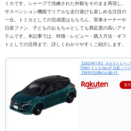
ミカです。シャープで洗練された外観をそのまま再現し、
サスペンション機能でリアルな走行遊びも楽しめる注目の
一台。トミカとしての完成度はもちろん、実車オーナーや
日産ファン、子どものおもちゃとしても満足度の高いアイ
テムです。本記事では、特徴・レビュー・購入方法・ギフ
トとしての活用まで、詳しくわかりやすくご紹介します。
【2025年7月】 タカラトミー｜T
TOMY トミカ No.47 日産 ノー
【発売日以降のお届け】
楽