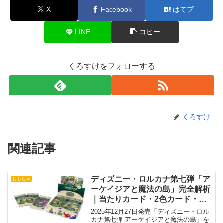
X
Facebook
はてブ
LINE
コピー
くろすけをフォローする
くろすけ
関連記事
ディズニー・ロルカナ第七弾「ア
おもちゃ
ーケイジアと魔法の島」完全解析
｜当たりカード・2色カード・収
録一覧・封入率ガイド
2025年12月27日発売「ディズニー・ロル
カナ第七弾 アーケイジアと魔法の島」を