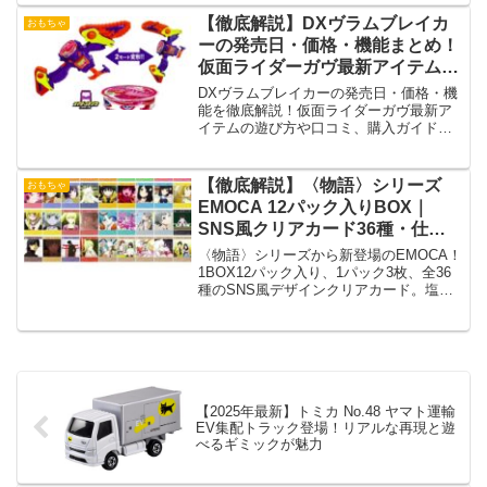
品です！
【徹底解説】DXヴラムブレイカ
おもちゃ
ーの発売日・価格・機能まとめ！
仮面ライダーガヴ最新アイテムの
魅力とは？
DXヴラムブレイカーの発売日・価格・機
能を徹底解説！仮面ライダーガヴ最新ア
イテムの遊び方や口コミ、購入ガイドを
紹介します。
【徹底解説】〈物語〉シリーズ
おもちゃ
EMOCA 12パック入りBOX｜
SNS風クリアカード36種・仕様
と予約情報
〈物語〉シリーズから新登場のEMOCA！
1BOX12パック入り、1パック3枚、全36
種のSNS風デザインクリアカード。塩ビ
素材／サイズ約89×63×0.5mm。2025年11
月発売予定。
【2025年最新】トミカ No.48 ヤマト運輸
EV集配トラック登場！リアルな再現と遊
べるギミックが魅力