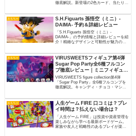
徹底解説。新登場の2色カード、当たりカ
ード予想、封入率、プロモパック情報、
環境変化まで専門的にわかりやすく紹
介。
S.H.Figuarts 孫悟空（ミニ）-
おもちゃ
DAIMA- 予約＆詳細レビュー
「S.H.Figuarts 孫悟空（ミニ）-
DAIMA-」の予約情報と詳細レビューを紹
介！精緻なデザインと可動性が魅力のミ
ニフィギュアで、ドラゴンボールファン
必見のアイテムです。
VIRUSWEETSフィギュア第4弾
おもちゃ
Sugar Pop Party全6種フルコン
プ徹底レビュー｜ミニフィギュア
付き違い・ラインナップ・相場・
VIRUSWEETS figure collection第4弾
コレクション価値解説
「Sugar Pop Party」全6種フルコンプを
徹底解説。キャンディ・チョコ・マシュ
マロのダーク可愛い造形、ミニフィギュ
ア付きセットの違い、相場、コレクショ
ン価値、購入戦略まで網羅レビュー
人生ゲーム FIRE 口コミは？プレ
おもちゃ
イ時間は？払えない場合は？
「人生ゲーム FIRE」は投資や資産管理を
楽しみながら学べる最新ボードゲーム。
家族や友人と戦略性のあるプレイが楽し
め、クリスマスやパーティーに最適な一