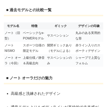
■ 過去モデルとの比較一覧
モデル名
特徴
ギミック
デザインの印象
ノート（旧
ベーシックなe-
丸みのある実用的
サスペンション
型）
POWERモデル
な形
ノート
スポーツ仕様の
開閉ギミックあり
赤ライン入りのス
NISMO
限定モデル
（モデルによる）
ポーティデザイン
ノート オー
上級仕様／静音
サスペンションの
シャープで上質な
ラ（今回）
＆高級志向
み
フォルム
■ ノート オーラだけの魅力
高級感と洗練されたデザイン