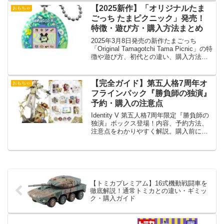
【2025新作】「オリジナルたま
おもちゃ
ごっち たまピクニック」発売！
特徴・遊び方・購入方法まとめ
2025年3月8日発売の新作たまごっち
「Original Tamagotchi Tama Picnic」の特
徴や遊び方、初代との違い、購入方法を
詳しく解説！予約情報もチェック！
【完全ガイド】第五人格7周年オ
おもちゃ
フラインパック『勝負師の独演』
予約・購入の注意点
Identity V 第五人格7周年限定『勝負師の
独演』ボックス登場！内容、予約方法、
注意点をわかりやすく解説。購入前に必
見！
【トミカプレミアム】16式機動戦闘車を
徹底解説！通常トミカとの違い・ギミッ
ク・購入ガイド