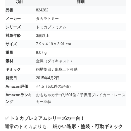
項目
詳細
品番
‎824282
メーカー
タカラトミー
シリーズ
トミカプレミアム
対象年齢
3歳以上
サイズ
7.9 x 4.19 x 3.91 cm
重量
9.07 g
素材
金属（ダイキャスト）
ギミック
砲塔旋回 / 砲身上下可動
発売日
2015年4月2日
Amazon評価
⭐4.5（681件の評価）
Amazonランキ
おもちゃカテゴリ601位 / 子供用プレイカー・レース
ング
カー35位
✅
トミカプレミアムシリーズの一台！
通常のトミカよりも、
細かい造形・塗装・可動ギミック