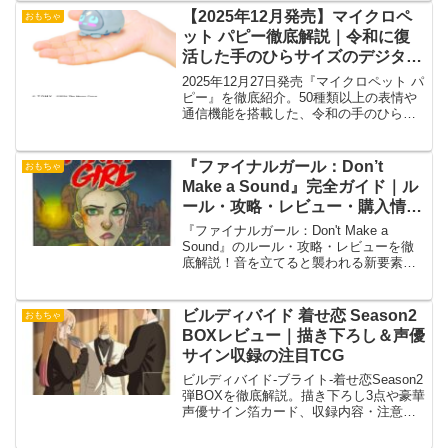
【2025年12月発売】マイクロペ
おもちゃ
ット パピー徹底解説｜令和に復
活した手のひらサイズのデジタル
ペット【タカラトミー】
2025年12月27日発売『マイクロペット パ
ピー』を徹底紹介。50種類以上の表情や
通信機能を搭載した、令和の手のひらサ
イズペットロボット。
『ファイナルガール：Don’t
おもちゃ
Make a Sound』完全ガイド｜ル
ール・攻略・レビュー・購入情報
まとめ
『ファイナルガール：Don't Make a
Sound』のルール・攻略・レビューを徹
底解説！音を立てると襲われる新要素や
キラー「The Eyeless」、戦略的なサバイ
バルのコツを紹介します。
ビルディバイド 着せ恋 Season2
おもちゃ
BOXレビュー｜描き下ろし＆声優
サイン収録の注目TCG
ビルディバイド-ブライト-着せ恋Season2
弾BOXを徹底解説。描き下ろし3点や豪華
声優サイン箔カード、収録内容・注意点
まで網羅。