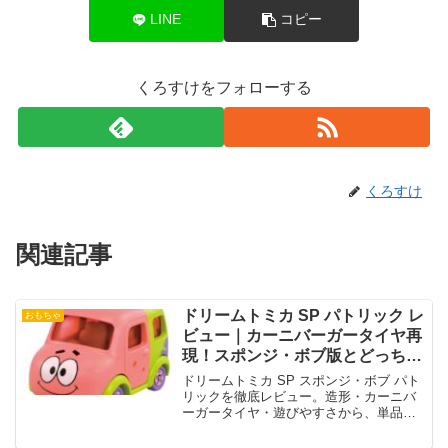
LINE
コピー
くろすけをフォローする
くろすけ
関連記事
ドリームトミカ SP パトリック レ
おもちゃ
ビュー｜カーニバーガータイヤ再
現！スポンジ・ボブ版とどっち買
う？
ドリームトミカ SP スポンジ・ボブ パト
リックを徹底レビュー。造形・カーニバ
ーガータイヤ・遊びやすさから、単品買
いかセット買いかを解説します。