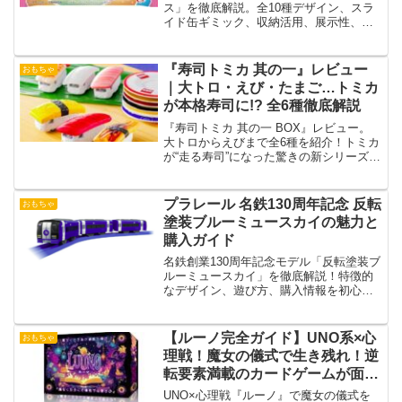
ス」を徹底解説。全10種デザイン、スラ
イド缶ギミック、収納活用、展示性、コ
スパ、BOX購入メリットまで網羅レビュ
ー
『寿司トミカ 其の一』レビュー
おもちゃ
｜大トロ・えび・たまご…トミカ
が本格寿司に!? 全6種徹底解説
『寿司トミカ 其の一 BOX』レビュー。
大トロからえびまで全6種を紹介！トミカ
が“走る寿司”になった驚きの新シリーズを
解説。
プラレール 名鉄130周年記念 反転
おもちゃ
塗装ブルーミュースカイの魅力と
購入ガイド
名鉄創業130周年記念モデル「反転塗装ブ
ルーミュースカイ」を徹底解説！特徴的
なデザイン、遊び方、購入情報を初心者
にもわかりやすくご紹介します。
【ルーノ完全ガイド】UNO系×心
おもちゃ
理戦！魔女の儀式で生き残れ！逆
転要素満載のカードゲームが面白
すぎる
UNO×心理戦『ルーノ』で魔女の儀式を