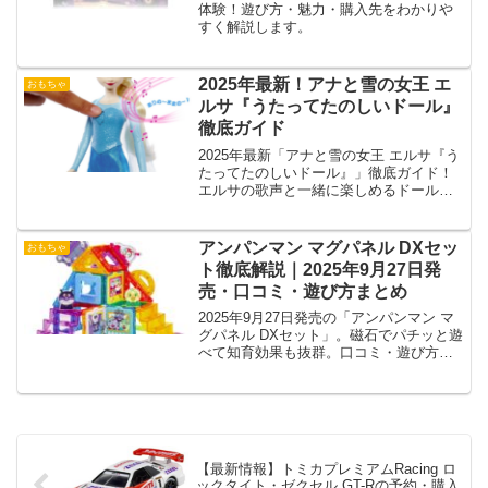
体験！遊び方・魅力・購入先をわかりや
すく解説します。
2025年最新！アナと雪の女王 エ
おもちゃ
ルサ『うたってたのしいドール』
徹底ガイド
2025年最新「アナと雪の女王 エルサ『う
たってたのしいドール』」徹底ガイド！
エルサの歌声と一緒に楽しめるドールの
魅力と特徴を詳しく紹介します。
アンパンマン マグパネル DXセッ
おもちゃ
ト徹底解説｜2025年9月27日発
売・口コミ・遊び方まとめ
2025年9月27日発売の「アンパンマン マ
グパネル DXセット」。磁石でパチッと遊
べて知育効果も抜群。口コミ・遊び方・
購入方法を徹底解説。
【最新情報】トミカプレミアムRacing ロ
ックタイト・ゼクセル GT-Rの予約・購入