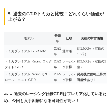
5. 過去のGT-Rトミカと比較！どれくらい価値が
上がる？
発売
モデル
仕様
現在の中古価格
年
2021
約1,500円（定価の
トミカプレミアム GT-R R32
通常版
年
1.5倍）
トミカプレミアム Racing ロック
2022
レーシン
約2,500円（定価の2
タイト GT-R
年
グ仕様
倍）
トミカプレミアムRacing カスト
2025
レーシン
発売後に価格上昇の
ロール・ニスモ GT-R
年
グ仕様
可能性あり！
🚗
→ 過去のレーシング仕様GT-Rはプレミア化しているた
め、今回も入手困難になる可能性が高い！