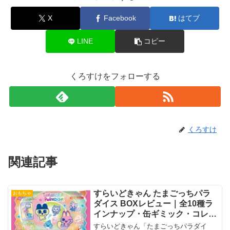
X
Facebook
はてブ
LINE
コピー
くろすけをフォローする
くろすけ
関連記事
すらいどきゃん たまごっちパラ
おもちゃ
ダイス BOXレビュー｜全10種ラ
インナップ・缶ギミック・コレク
ション価値・活用術まとめ
すらいどきゃん「たまごっちパラダイ