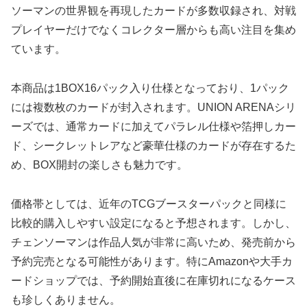
ソーマンの世界観を再現したカードが多数収録され、対戦
プレイヤーだけでなくコレクター層からも高い注目を集め
ています。
本商品は1BOX16パック入り仕様となっており、1パック
には複数枚のカードが封入されます。UNION ARENAシリ
ーズでは、通常カードに加えてパラレル仕様や箔押しカー
ド、シークレットレアなど豪華仕様のカードが存在するた
め、BOX開封の楽しさも魅力です。
価格帯としては、近年のTCGブースターパックと同様に
比較的購入しやすい設定になると予想されます。しかし、
チェンソーマンは作品人気が非常に高いため、発売前から
予約完売となる可能性があります。特にAmazonや大手カ
ードショップでは、予約開始直後に在庫切れになるケース
も珍しくありません。