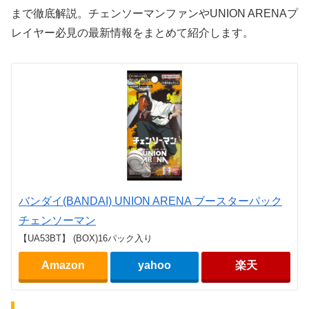
まで徹底解説。チェンソーマンファンやUNION ARENAプ
レイヤー必見の最新情報をまとめて紹介します。
バンダイ(BANDAI) UNION ARENA ブースターパック
チェンソーマン
【UA53BT】 (BOX)16パック入り
Amazon
yahoo
楽天