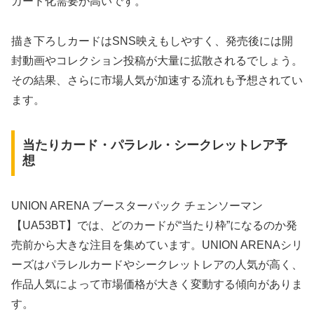
カード化需要が高いです。
描き下ろしカードはSNS映えもしやすく、発売後には開
封動画やコレクション投稿が大量に拡散されるでしょう。
その結果、さらに市場人気が加速する流れも予想されてい
ます。
当たりカード・パラレル・シークレットレア予
想
UNION ARENA ブースターパック チェンソーマン
【UA53BT】では、どのカードが“当たり枠”になるのか発
売前から大きな注目を集めています。UNION ARENAシリ
ーズはパラレルカードやシークレットレアの人気が高く、
作品人気によって市場価格が大きく変動する傾向がありま
す。