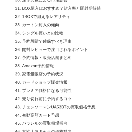
原作人気による市場影響
BOX購入はおすすめ？封入率と開封期待値
1BOXで狙えるレアリティ
カートン封入の傾向
シングル買いとの比較
予約段階で確保すべき理由
開封レビューで注目されるポイント
予約情報・販売店舗まとめ
Amazon予約情報
家電量販店の予約状況
カードショップ販売情報
プレミア価格になる可能性
売り切れ前に予約するコツ
チェンソーマンUA53BTの買取価格予想
初動高額カード予想
パラレルの買取相場傾向
女性人気キャラの価格動向