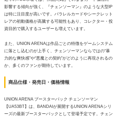
影響する傾向が強く、『チェンソーマン』のような大型IP
は特に注目度が高いです。パラレルカードやシークレット
レアの初動価格が高騰する可能性もあり、コレクター・投
資目的で購入するユーザーも増えています。
また、UNION ARENAは作品ごとの特徴をゲームシステム
に落とし込むのが上手く、チェンソーマンならではの“暴
力的な爽快感”や“悪魔との契約”がどのように再現されるの
か、多くのファンが期待しています。
商品仕様・発売日・価格情報
UNION ARENA ブースターパック チェンソーマン
【UA53BT】は、BANDAIが展開するUNION ARENAシリ
ーズの最新ブースターパックとして登場予定です。チェン