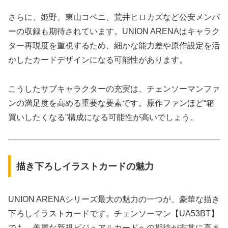
さらに、姫野、東山コベニ、荒井ヒロカズなど公安メンバ
ーの収録も期待されています。UNION ARENAはキャラク
ター再現度を重視するため、細かな能力差や原作設定を活
かしたカードデザインになる可能性があります。
こうしたサブキャラクターの充実は、チェンソーマンファ
ンの満足度を高める重要な要素です。原作ファンほど“箱
買いしたくなる”構成になる可能性が高いでしょう。
描き下ろしイラストカードの魅力
UNION ARENAシリーズ最大の魅力の一つが、豪華な描き
下ろしイラストカードです。チェンソーマン【UA53BT】
でも、美麗な新規ビジュアルカードへの期待が非常に高ま