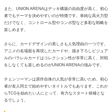
また、UNION ARENAはデッキ構築の自由度が高く、初心
者でもテーマを決めやすいのが特徴です。単純な高火力型
だけでなく、コントロール型やコンボ型など多彩な戦略を
楽しめます。
さらに、カードデザインの美しさも人気理由の一つです。
アニメの名場面を再現したカードや、描き下ろしビジュア
ルのパラレルカードはコレクション性が非常に高く、対戦
をしなくても楽しめるのがUNION ARENAの強みです。
チェンソーマンは原作自体の人気が非常に高いため、初心
者が友人同士で始めやすいタイトルでもあります。これか
らTCGを始めたい人にとって、有力なスタート候補とな
るでしょう。