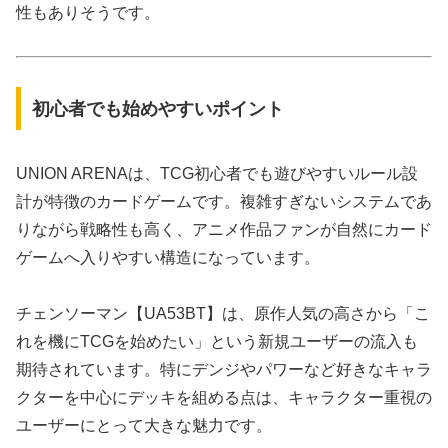
性もありそうです。
初心者でも始めやすいポイント
UNION ARENAは、TCG初心者でも遊びやすいルール設
計が特徴のカードゲームです。複雑すぎないシステムであ
りながら戦略性も高く、アニメ作品ファンが自然にカード
ゲームへ入りやすい構造になっています。
チェンソーマン【UA53BT】は、原作人気の高さから「こ
れを機にTCGを始めたい」という新規ユーザーの流入も
期待されています。特にデンジやパワーなど好きなキャラ
クターを中心にデッキを組める点は、キャラクター重視の
ユーザーにとって大きな魅力です。