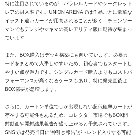
特に注目されているのが、パラレルカードやシークレット
レアの封入率です。UNION ARENAでは作品ごとに豪華な
イラスト違いカードが用意されることが多く、チェンソー
マンでもデンジやマキマの高レアリティ版に期待が集まっ
ています。
また、BOX購入はデッキ構築にも向いています。必要カ
ードをまとめて入手しやすいため、初心者でもスタートし
やすい点が魅力です。シングルカード購入よりもコストパ
フォーマンスが高くなるケースもあり、特に発売直後は
BOX需要が急増します。
さらに、カートン単位でしか出現しない超低確率カードが
存在する可能性もあるため、コレクター市場でもBOX開
封動画や開封結果報告が盛り上がると予想されています。
SNSでは発売当日に“神引き報告”がトレンド入りする可能