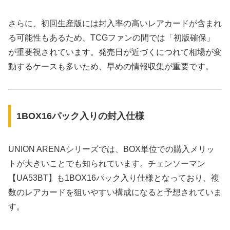
さらに、初回生産版には封入率の高いレアカードが含まれ
る可能性もあるため、TCGファンの間では「初版確保」
が重要視されています。発売日が近づくにつれて相場が変
動するケースも多いため、早めの情報収集が重要です。
1BOX16パック入りの封入仕様
UNION ARENAシリーズでは、BOX単位での購入メリッ
トが大きいことでも知られています。チェンソーマン
【UA53BT】も1BOX16パック入り仕様となっており、複
数のレアカードを狙いやすい構成になると予想されていま
す。