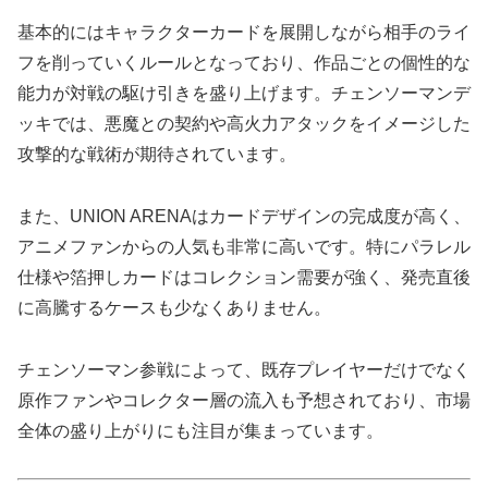
基本的にはキャラクターカードを展開しながら相手のライ
フを削っていくルールとなっており、作品ごとの個性的な
能力が対戦の駆け引きを盛り上げます。チェンソーマンデ
ッキでは、悪魔との契約や高火力アタックをイメージした
攻撃的な戦術が期待されています。
また、UNION ARENAはカードデザインの完成度が高く、
アニメファンからの人気も非常に高いです。特にパラレル
仕様や箔押しカードはコレクション需要が強く、発売直後
に高騰するケースも少なくありません。
チェンソーマン参戦によって、既存プレイヤーだけでなく
原作ファンやコレクター層の流入も予想されており、市場
全体の盛り上がりにも注目が集まっています。