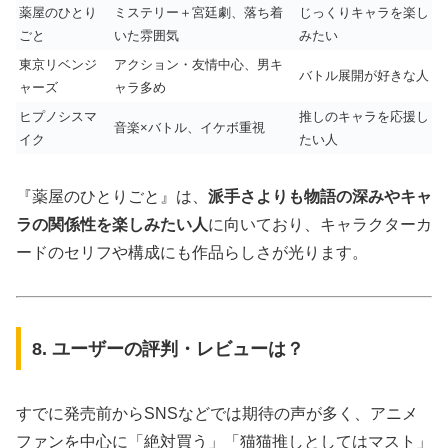
薬屋のひとり
ミステリー＋宮廷劇、落ち着
じっくりキャラを楽し
ごと
いた雰囲気
みたい
東京リベンジ
アクション・友情中心、男キ
バトル展開が好きな人
ャーズ
ャラ多め
ヒプノシスマ
推しのキャラを応援し
音楽×バトル、イケボ重視
イク
たい人
『薬屋のひとりごと』は、
派手さよりも物語の深みやキャ
ラの関係性を楽しみたい人
に向いており、キャラクターカ
ードのセリフや構成にも作品らしさが光ります。
8. ユーザーの評判・レビューは？
すでに発売前からSNSなどでは期待の声が多く、アニメ
ファンを中心に「絶対買う」「猫猫推しとしてはマスト」