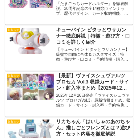
情報まとめ
「たまごっちカードホルダー」を徹底解
説。30周年記念の全14種類ラインナッ
プ、歴代デザイン、カード収納機能、
BOX購入、予約情報、メリット・デメリ
ットまで詳しく紹介します。
キューバイン ピタッとウサガン
おもちゃ
ナー徹底解説｜特徴・遊び方・口
コミを詳しく紹介
【キューバイン ピタッとウサガンナー】
吸盤で自由に合体＆カスタマイズ！特
徴・遊び方・口コミ・予約情報・購入方
法を詳しく解説。売り切れる前にチェッ
ク！
【最新】ヴァイスシュヴァルツ
おもちゃ
プロセカ Vol.3 収録カード・サイ
ン・封入率まとめ【2025年12月
発売】
2025年12月26日発売「ヴァイスシュヴァ
ルツ プロセカVol.3」最新情報まとめ。収
録カード・サイン・封入率・予約特典・
相場を徹底解説！
リカちゃん「はいしゃのあのちゃ
おもちゃ
ん」推しごとフレンズとは？遊び
方・セット内容を徹底解説