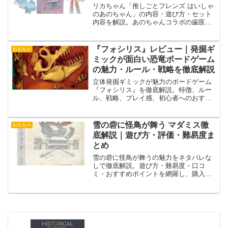
リカちゃん「推しごとフレンズ はいしゃ
のあのちゃん」の内容・遊び方・セット
内容を解説。あのちゃんコラボの歯医者
さんごっこが楽しめるタカラトミーの人
気おままごとおもちゃの魅力を紹介。
『フォシリス』レビュー｜発掘ギ
おもちゃ
ミックが面白い恐竜ボードゲーム
の魅力・ルール・戦略を徹底解説
立体発掘ギミックが魅力のボードゲーム
『フォシリス』を徹底解説。特徴、ルー
ル、戦略、プレイ感、初心者へのおすす
めポイントまでわかりやすく紹介しま
す。
雪の砦に怪鳥が舞う マダミス徹
おもちゃ
底解説｜遊び方・評価・難易度ま
とめ
雪の砦に怪鳥が舞うの魅力をネタバレな
しで徹底解説。遊び方・難易度・口コ
ミ・おすすめポイントを網羅し、購入前
に知るべき情報をわかりやすく紹介しま
す。