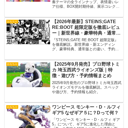
奏テーマの全ラインナップ、表情違いレ
ア仕様、BOX開封期待値、展示コレクシ
ョン価値まで購入前に知るべきポイント
を網羅紹介
【2026年最新】STEINS;GATE
おもちゃ
RE:BOOT 超限定版を徹底レビュ
ー｜新世界線・豪華特典・通常版
との違い・予約特典を完全解説
『STEINS;GATE RE:BOOT 超限定版』
【Switch2】
を徹底解説。新世界線・新エンディン
グ、豪華特典、通常版との違い、予約特
典、Switch2版の魅力や購入するべき理由
を詳しく紹介します。
【2025年9月発売】プロ野球トミ
おもちゃ
カ 埼玉西武ライオンズ版｜特
徴・遊び方・予約情報まとめ
2025年9月発売のプロ野球トミカ埼玉西武
ライオンズモデルを徹底解説。スペック
や遊び方、予約情報も紹介。
ワンピース モンキー・D・ルフィ
おもちゃ
ギア5 なぜギア５に？Dって何？
「ワンピース モンキー・D・ルフィ ギア
5」について、ギア5に進化した理由と