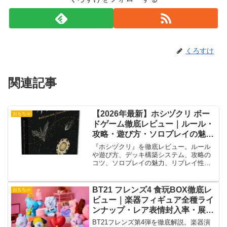
くろすけ
関連記事
【2026年最新】ホシヅクリ ボー
おもちゃ
ドゲーム徹底レビュー｜ルール・
攻略・遊び方・ソロプレイの魅力
を解説
『ホシヅクリ』を徹底レビュー。ルール
や遊び方、デッキ構築システム、攻略の
コツ、ソロプレイの魅力、リプレイ性、
他作品との違い、メリット・デメリット
まで詳しく解説します。
BT21 フレンズ4 食玩BOX徹底レ
おもちゃ
ビュー｜楽器フィギュア全種ライ
ンナップ・レア表情封入率・展示
価値を完全解説
BT21フレンズ第4弾を徹底解説。楽器演