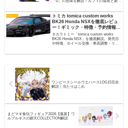
「D」の意味を解説！ルフィの成長と新た
な能力について詳しく紹介します。
トミカ tomica custom works
おもちゃ
BK26 Honda NSXを徹底レビュ
ー！ギミック・特徴・予約情報ま
とめ
タカラトミー「tomica custom works
BK26 Honda NSX」を徹底解説。発売日
や特徴、ホイール交換・車高調整・リト
ラクタブルライトなどのギミック、セッ
ト内容、通常トミカとの違い、予約情報
や購入するメリットまで詳しく紹介しま
す。
ワンピースシールウエハースLOG15完全
解説｜当たりはこれ
まどマギ食玩フィギュア2026【最新】ワ
ルプルギスの廻天COLLECTION解説