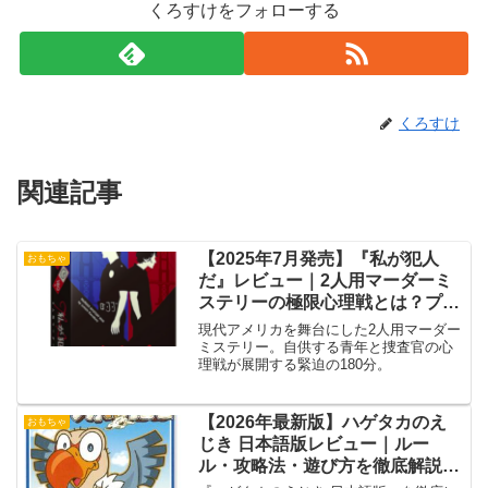
くろすけをフォローする
くろすけ
関連記事
【2025年7月発売】『私が犯人
おもちゃ
だ』レビュー｜2人用マーダーミ
ステリーの極限心理戦とは？プレ
イ感・感想も解説
現代アメリカを舞台にした2人用マーダー
ミステリー。自供する青年と捜査官の心
理戦が展開する緊迫の180分。
【2026年最新版】ハゲタカのえ
おもちゃ
じき 日本語版レビュー｜ルー
ル・攻略法・遊び方を徹底解説！
初心者にもおすすめの名作カード