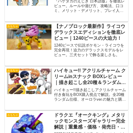
『ハゲタカのえじき 日本語版』を徹底レ
ゲーム
ビュー。ルールや遊び方、攻略法、口コ
ミ、メリット・デメリット、プレイ人数
別の楽しみ方まで初心者にも分かりやす
く詳しく解説します。
【ナノブロック最新作】ライコウ
おもちゃ
デラックスエディションを徹底レ
ビュー｜1240ピースの大迫力！
1240ピースで伝説ポケモン・ライコウを
完全再現！迫力のデラックスモデルをレ
ビュー。三犬セットで飾る楽しさも。
ハイキュー!! アクリルチャーム ク
おもちゃ
リームinスナック BOXレビュー
｜描き起こし全20種＆ランダム注
意点を解説
ハイキュー!!描き起こしアクリルチャーム
付き食玩をBOX購入視点で解説。全20種
ランダム仕様、オーロラver.の魅力と購入
前の注意点を紹介。
ドラクエ『オークキング』メタリ
おもちゃ
ックモンスターズギャラリー完全
解説｜重量感・価格・発売日・予
約方法まとめ