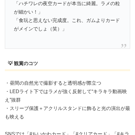
「ハチワレの夜空カードが本当に綺麗。ラメの粒
が細かい！」
「食玩と思えない完成度。これ、ガムよりカード
がメインでしょ（笑）」
💡 観賞のコツ
・昼間の自然光で撮影すると透明感が際立つ
・LEDライト下ではラメが強く反射して“キラキラ動画映
え”抜群
・スリーブ保護＋アクリルスタンドに飾ると光の演出が最
も映える
SNSでは「#ちいかわカード」「#クリアカード」「#キラ