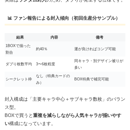
📊 ファン報告による封入傾向（初回生産分サンプル）
結果
内容
備考
1BOXで揃った
約40％
運が良ければコンプ可能
割合
同キャラ・別デザイン被りが
ダブり枚数平均
3〜6枚程度
多い
なし（特典カードの
シークレット枠
BOX特典で補完可能
み）
封入構成は「主要キャラ中心＋サブキャラ数枚」のバラン
ス型。
BOXで買うと
重複を減らしながら人気キャラが揃いやす
い
構成になっています。