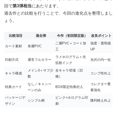
回で
第3弾相当
にあたります。
過去作との比較を行うことで、今回の進化点を整理しまし
ょう。
比較項目
過去弾
今作（初回限定版）
改良ポイント
二層PVC＋コート加
強度・透明感
カード素材
単層PVC
工
UP
ラメホログラム＋光
印刷方式
通常フルカラー
光沢の均一化
拡散インク
メイン3＋サブ少
全キャラ登場（32
キャラ構成
コンプ性向上
数
種）
なし／キャンペ
コレクター要
特典カード
BOX限定特典封入
ーンのみ
素強化
パッケージデ
ピンク×ホログラム印
シンプル柄
陳列映え向上
ザイン
刷