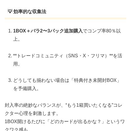
💡 効率的な収集法
1BOX＋バラ2〜3パック追加購入
でコンプ率80％以
上。
**トレードコミュニティ（SNS・X・フリマ）**を活
用。
どうしても揃わない場合は「特典付き未開封BOX」
を予備購入。
封入率の絶妙なバランスが、“もう1箱買いたくなる”コレ
クター心理を刺激します。
1BOX開けるたびに「どのカードが出るかな？」というワ
クワク感も、