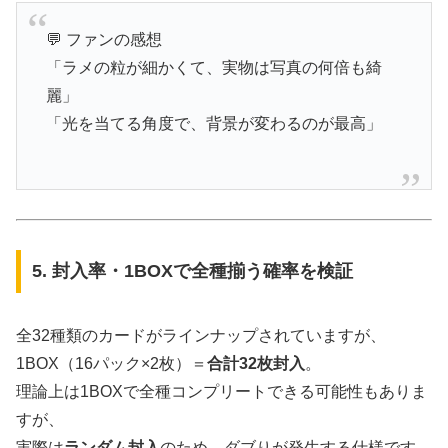
💬 ファンの感想
「ラメの粒が細かくて、実物は写真の何倍も綺
麗」
「光を当てる角度で、背景が変わるのが最高」
5. 封入率・1BOXで全種揃う確率を検証
全32種類のカードがラインナップされていますが、
1BOX（16パック×2枚）＝
合計32枚封入
。
理論上は1BOXで全種コンプリートできる可能性もありま
すが、
実際は
ランダム封入
のため、ダブりが発生する仕様です。