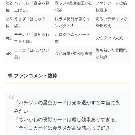
🥈2
ハチワレ「夜空を見
青ラメ×星空加工が幻
ファンアート投稿
位
上げる」
想的
数最多
🥉3
うさぎ「はしゃぐ
銀ラメ反射が強くイ
明るいデザインで
位
姿」
ンパクト大
SNS映え
モモンガ「ほめられ
ホログラムがハート
4位
女性ファン人気
てドヤ顔」
型
ラッコ「ほっとひと
落ち着いた雰囲気
5位
金色背景×柔和な表情
息」
が好評
💬 ファンコメント抜粋
「ハチワレの星空カードは光を透かすと本当に夜
みたい」
「ちいかわの寝顔カードは癒し効果ありすぎる」
「ラッコカードは金ラメが高級感あって好き」