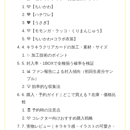
🩵【ちいかわ】
💙【ハチワレ】
💖【うさぎ】
💛【モモンガ・ラッコ・くりまんじゅう】
💚【ちいかわ×コラボ衣装】
4. キラキラクリアカードの加工・素材・サイズ
✨ 加工技術のポイント
5. 封入率・1BOXで全種揃う確率を検証
📊 ファン報告による封入傾向（初回生産分サン
プル）
💡 効率的な収集法
6. 購入・予約ガイド｜どこで買える？在庫・価格比
較
🧾 予約時の注意点
🩷 コレクター向けおすすめ購入戦略
7. 実物レビュー｜キラキラ感・イラストの可愛さ・