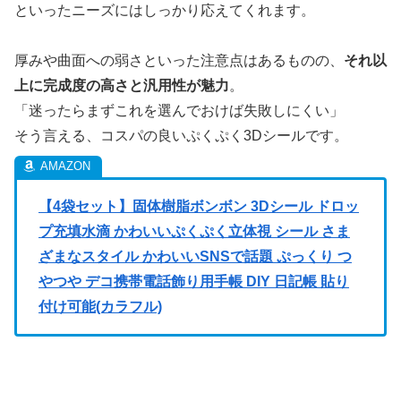
といったニーズにはしっかり応えてくれます。
厚みや曲面への弱さといった注意点はあるものの、
それ以
上に完成度の高さと汎用性が魅力
。
「迷ったらまずこれを選んでおけば失敗しにくい」
そう言える、コスパの良いぷくぷく3Dシールです。
【4袋セット】固体樹脂ボンボン 3Dシール ドロッ
プ充填水滴 かわいいぷくぷく立体視 シール さま
ざまなスタイル かわいいSNSで話題 ぷっくり つ
やつや デコ携帯電話飾り用手帳 DIY 日記帳 貼り
付け可能(カラフル)