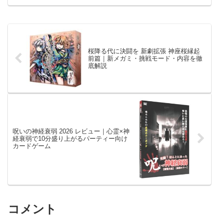
ェック！」
桜降る代に決闘を 新劇拡張 神座桜縁起
前篇｜新メガミ・挑戦モード・内容を徹
底解説
呪いの神経衰弱 2026 レビュー｜心霊×神
経衰弱で10分盛り上がるパーティー向け
カードゲーム
コメント