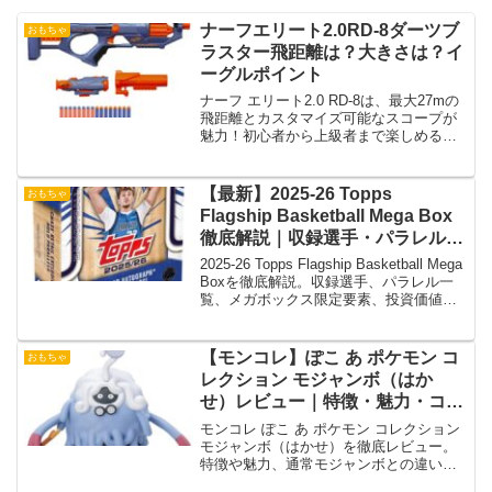
ナーフエリート2.0RD-8ダーツブ
おもちゃ
ラスター飛距離は？大きさは？イ
ーグルポイント
ナーフ エリート2.0 RD-8は、最大27mの
飛距離とカスタマイズ可能なスコープが
魅力！初心者から上級者まで楽しめるブ
ラスターです。
【最新】2025-26 Topps
おもちゃ
Flagship Basketball Mega Box
徹底解説｜収録選手・パラレル・
投資価値まとめ
2025-26 Topps Flagship Basketball Mega
Boxを徹底解説。収録選手、パラレル一
覧、メガボックス限定要素、投資価値、
開封レビューまで総合的に紹介
【モンコレ】ぽこ あ ポケモン コ
おもちゃ
レクション モジャンボ（はか
せ）レビュー｜特徴・魅力・コレ
クション価値を解説
モンコレ ぽこ あ ポケモン コレクション
モジャンボ（はかせ）を徹底レビュー。
特徴や魅力、通常モジャンボとの違い、
コレクション価値や遊び方を詳しく解説