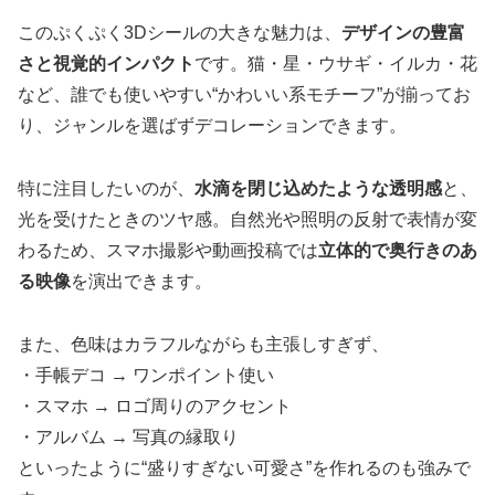
このぷくぷく3Dシールの大きな魅力は、
デザインの豊富
さと視覚的インパクト
です。猫・星・ウサギ・イルカ・花
など、誰でも使いやすい“かわいい系モチーフ”が揃ってお
り、ジャンルを選ばずデコレーションできます。
特に注目したいのが、
水滴を閉じ込めたような透明感
と、
光を受けたときのツヤ感。自然光や照明の反射で表情が変
わるため、スマホ撮影や動画投稿では
立体的で奥行きのあ
る映像
を演出できます。
また、色味はカラフルながらも主張しすぎず、
・手帳デコ → ワンポイント使い
・スマホ → ロゴ周りのアクセント
・アルバム → 写真の縁取り
といったように“盛りすぎない可愛さ”を作れるのも強みで