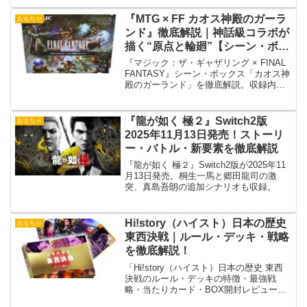
します。
『MTG × FF カオス神殿のガーラ
おもちゃ
ンド』徹底解説｜神話級コラボが
描く“原点と輪廻”【シーン・ボッ
クス日本語版】
『マジック：ザ・ギャザリング × FINAL
FANTASY』シーン・ボックス「カオス神
殿のガーランド」を徹底解説。収録内
容・発売日・カードアート・フォイル仕
様を完全ガイド。
『龍が如く 極２』Switch2版
おもちゃ
2025年11月13日発売！ストーリ
ー・バトル・新要素を徹底解説
『龍が如く 極２』Switch2版が2025年11
月13日発売。桐生一馬と郷田龍司の激
突、真島吾朗の追加シナリオも収録。
Hi!story（ハイスト）日本の歴史
おもちゃ
東西決戦｜ルール・デッキ・戦略
を徹底解説！
「Hi!story（ハイスト）日本の歴史 東西
決戦のルール・デッキの特徴・最強戦
略・当たりカード・BOX開封レビュー・
予約最安値情報を徹底解説！購入前にチ