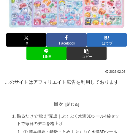
X
Facebook
はてブ
LINE
コピー
2026.02.03
このサイトはアフィリエイト広告を利用しております
目次
貼るだけで“映え”完成｜ぷくぷく水滴3Dシール4袋セッ
トで毎日のデコを格上げ
① 商品概要・特徴まとめ｜ぷくぷく水滴3Dシール