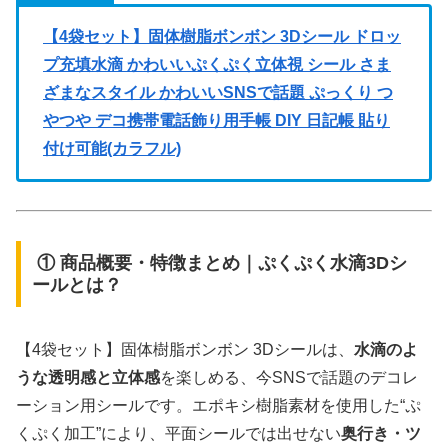
【4袋セット】固体樹脂ボンボン 3Dシール ドロッ
プ充填水滴 かわいいぷくぷく立体視 シール さま
ざまなスタイル かわいいSNSで話題 ぷっくり つ
やつや デコ携帯電話飾り用手帳 DIY 日記帳 貼り
付け可能(カラフル)
① 商品概要・特徴まとめ｜ぷくぷく水滴3Dシ
ールとは？
【4袋セット】固体樹脂ボンボン 3Dシールは、
水滴のよ
うな透明感と立体感
を楽しめる、今SNSで話題のデコレ
ーション用シールです。エポキシ樹脂素材を使用した“ぷ
くぷく加工”により、平面シールでは出せない
奥行き・ツ