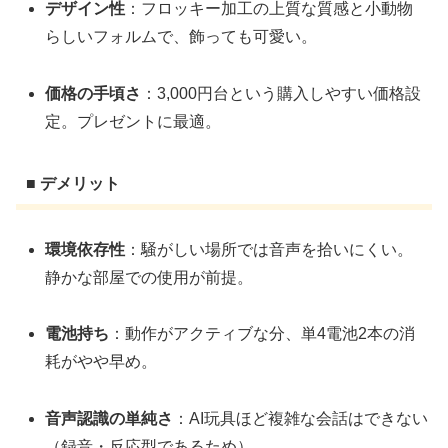
デザイン性
：フロッキー加工の上質な質感と小動物
らしいフォルムで、飾っても可愛い。
価格の手頃さ
：3,000円台という購入しやすい価格設
定。プレゼントに最適。
■ デメリット
環境依存性
：騒がしい場所では音声を拾いにくい。
静かな部屋での使用が前提。
電池持ち
：動作がアクティブな分、単4電池2本の消
耗がやや早め。
音声認識の単純さ
：AI玩具ほど複雑な会話はできない
（録音・反応型であるため）。