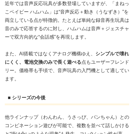
近年では音声反応玩具が多数登場していますが、「まねっ
こベイビー ハムハム」は“音声反応＋動き（うなずき）”を
両立している点が特徴的。たとえば単純な録音再生玩具は
音のみで応答するのに対し、ハムハムは音声＋ジェスチャ
ーで双方向的な“会話感”を再現します。
また、AI搭載ではなくアナログ機構ゆえ、
シンプルで壊れ
にくく、電池交換のみで長く遊べる
点もユーザーフレンド
リー。価格帯も手頃で、音声玩具の入門機として適してい
ます。
■ シリーズの今後
他ラインナップ（わんわん、うさっぴ、パンちゃん）との
コンビネーション遊びが可能で、複数を並べて話しかける
と“掛け合いのような現象”も発生。コレクション性が高