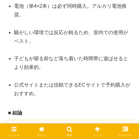
電池（単4×2本）は必ず同時購入。アルカリ電池推
奨。
騒がしい環境では反応が鈍るため、室内での使用が
ベスト。
子どもが寝る前など落ち着いた時間帯に遊ばせると
より効果的。
公式サイトまたは信頼できるECサイトで予約購入が
おすすめ。
■ 結論
本製品は、「小さくてもちゃんと応えてくれる存在」とい
メニュー
ホーム
検索
トップ
サイドバー