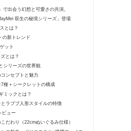
ズ」で出会う幻想と可愛さの共演。
ayMei 双生の秘境シリーズ」登場
クスとは？
ットの新トレンド
ーゲット
リーズとは？
i」とシリーズの世界観
ズのコンセプトと魅力
：全7種＋シークレットの構成
換ギミックとは？
インとラブブ人形スタイルの特徴
レビュー
のこだわり（22cmぬいぐるみ仕様）