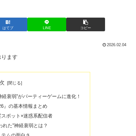
はてブ
LINE
コピー
2026.02.04
おります
次
神経衰弱”がパーティーゲームに進化！
026』の基本情報まとめ
霊スポット×迷惑系配信者
われた”神経衰弱とは？
ステムの面白さ