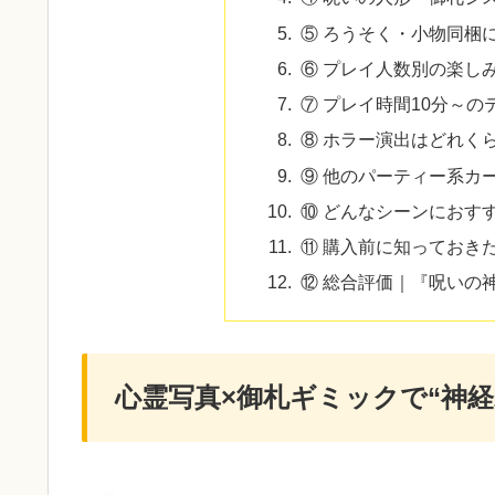
⑤ ろうそく・小物同梱
⑥ プレイ人数別の楽しみ
⑦ プレイ時間10分～の
⑧ ホラー演出はどれく
⑨ 他のパーティー系カ
⑩ どんなシーンにおす
⑪ 購入前に知っておき
⑫ 総合評価｜『呪いの神
心霊写真×御札ギミックで“神