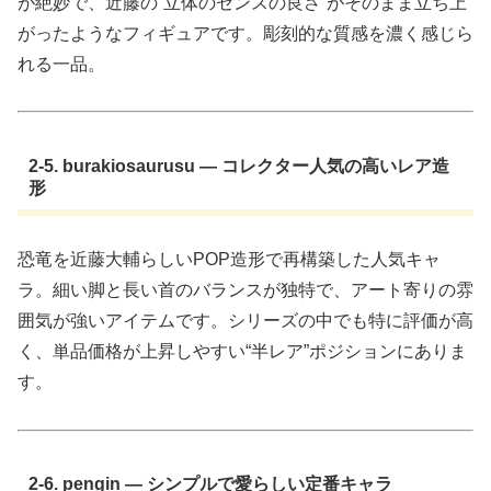
が絶妙で、近藤の“立体のセンスの良さ”がそのまま立ち上
がったようなフィギュアです。彫刻的な質感を濃く感じら
れる一品。
2-5. burakiosaurusu — コレクター人気の高いレア造
形
恐竜を近藤大輔らしいPOP造形で再構築した人気キャ
ラ。細い脚と長い首のバランスが独特で、アート寄りの雰
囲気が強いアイテムです。シリーズの中でも特に評価が高
く、単品価格が上昇しやすい“半レア”ポジションにありま
す。
2-6. pengin — シンプルで愛らしい定番キャラ