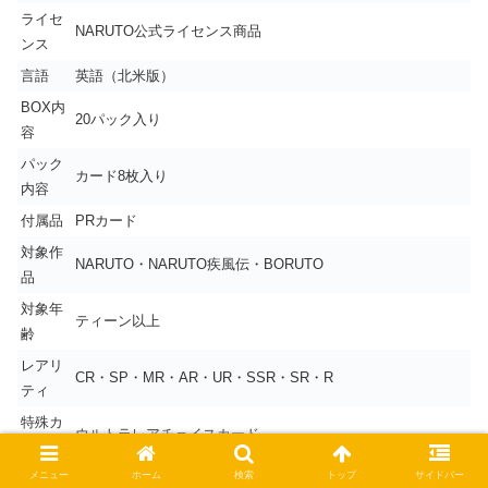
ライセ
NARUTO公式ライセンス商品
ンス
言語
英語（北米版）
BOX内
20パック入り
容
パック
カード8枚入り
内容
付属品
PRカード
対象作
NARUTO・NARUTO疾風伝・BORUTO
品
対象年
ティーン以上
齢
レアリ
CR・SP・MR・AR・UR・SSR・SR・R
ティ
特殊カ
ウルトラレアチェイスカード
ード
メニュー
ホーム
検索
トップ
サイドバー
用途
コレクション・鑑賞・トレード・カジュアルプレイ