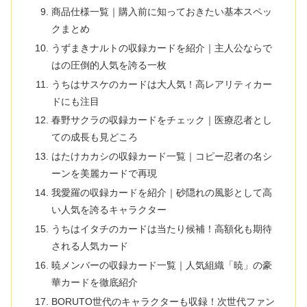
商品仕様一覧｜購入前に知っておきたい基本スペッ
クまとめ
うずまきナルトの収録カードを紹介｜主人公ならで
はの圧倒的人気を誇る一枚
うちはサスケのカードは大人気！高レアリティカー
ドにも注目
春野サクラの収録カードをチェック｜医療忍者とし
ての成長も見どころ
はたけカカシの収録カード一覧｜コピー忍者の名シ
ーンを美麗カードで再現
我愛羅の収録カードを紹介｜砂隠れの風影として高
い人気を誇るキャラクター
うちはイタチのカードは当たり候補！高額化も期待
される人気カード
暁メンバーの収録カード一覧｜人気組織「暁」の豪
華カードを徹底紹介
BORUTO世代のキャラクターも収録！次世代ファン