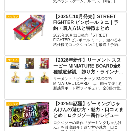
気バランスゲーム。ルール、戦略、口コ
ミ、対象年齢、拡張版まで詳しく紹介
【2025年10月発売】STREET
おもちゃ
FIGHTER ピンボール ミニ｜予
約・購入方法と特徴まとめ
2025年10月31日発売『STREET
FIGHTER ピンボール ミニ』。遊べる本
格仕様でコレクションにも最適！予約・
購入情報まとめ。
【2026年新作】リーメント スヌ
おもちゃ
ーピー MINIATURE BOARD全6
種徹底解説｜飾り方・ラインナッ
プ・予約情報まとめ
リーメント「ピーナッツ SNOOPY
MINIATURE BOARD」は、飾って楽しむ
新感覚ボード型フィギュア。全6種の世界
観を徹底紹介！
【2025年話題】ゲーミングじゃ
おもちゃ
んけんの遊び方・魅力・口コミま
とめ｜ロクジゾー新作レビュー
ロクジゾーの新作『ゲーミングじゃんけ
ん』を徹底紹介！遊び方や魅力、口コ