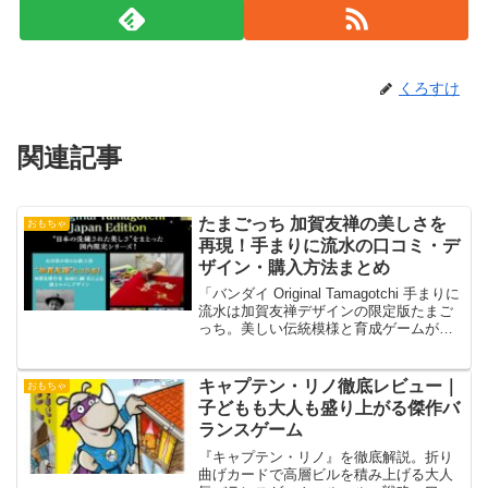
くろすけ
関連記事
たまごっち 加賀友禅の美しさを
おもちゃ
再現！手まりに流水の口コミ・デ
ザイン・購入方法まとめ
「バンダイ Original Tamagotchi 手まりに
流水は加賀友禅デザインの限定版たまご
っち。美しい伝統模様と育成ゲームが融
合した特別なモデルを詳しく解説！」
キャプテン・リノ徹底レビュー｜
おもちゃ
子どもも大人も盛り上がる傑作バ
ランスゲーム
『キャプテン・リノ』を徹底解説。折り
曲げカードで高層ビルを積み上げる大人