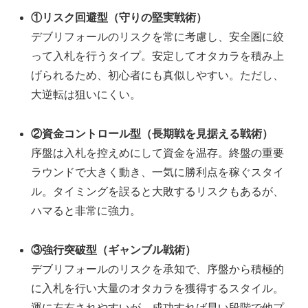
①リスク回避型（守りの堅実戦術）
デブリフォールのリスクを常に考慮し、安全圏に絞
って入札を行うタイプ。安定してオタカラを積み上
げられるため、初心者にも真似しやすい。ただし、
大逆転は狙いにくい。
②資金コントロール型（長期戦を見据える戦術）
序盤は入札を控えめにして資金を温存。終盤の重要
ラウンドで大きく動き、一気に勝利点を稼ぐスタイ
ル。タイミングを誤ると大敗するリスクもあるが、
ハマると非常に強力。
③強行突破型（ギャンブル戦術）
デブリフォールのリスクを承知で、序盤から積極的
に入札を行い大量のオタカラを獲得するスタイル。
運に左右されやすいが、成功すれば早い段階で他プ