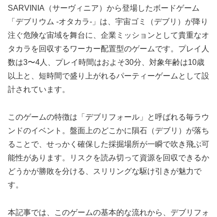
SARVINIA（サーヴィニア）から登場したボードゲーム
「デブリウム ‐オタカラ‐」は、宇宙ゴミ（デブリ）が降り
注ぐ危険な宙域を舞台に、企業ミッションとして貴重なオ
タカラを回収するワーカー配置型のゲームです。プレイ人
数は3〜4人、プレイ時間はおよそ30分、対象年齢は10歳
以上と、短時間で盛り上がれるパーティーゲームとして設
計されています。
このゲームの特徴は「デブリフォール」と呼ばれる毎ラウ
ンドのイベント。盤面上のどこかに隕石（デブリ）が落ち
ることで、せっかく確保した採掘場所が一瞬で吹き飛ぶ可
能性があります。リスクを読み切って資源を回収できるか
どうかが勝敗を分ける、スリリングな駆け引きが魅力で
す。
本記事では、このゲームの基本的な流れから、デブリフォ