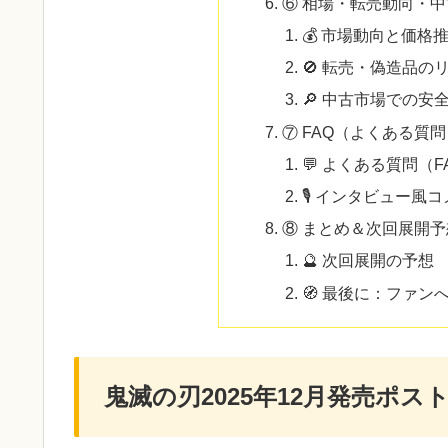
⑥ 相場・転売動向・
💰 市場動向と価格
🚫 転売・偽造品の
🔎 中古市場での安
⑦ FAQ（よくある質
💬 よくある質問（F
🎙 インタビュー風
⑧ まとめ＆次回展開予
🔮 次回展開の予想
🧭 最後に：ファン
鬼滅の刃2025年12月発売ポ