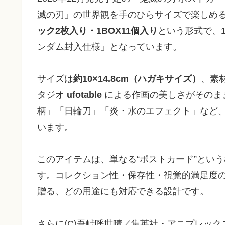
滅の刃」の世界観を手のひらサイズで楽しめ
ック2枚入り・1BOX11個入り
という形式で、
ンダム封入仕様」となっています。
サイズは
約10×14.8cm（ハガキサイズ）
、素
タジオ
ufotable
による作画の美しさがそのま
柄」「日輪刀」「炎・水のエフェクト」など
います。
このアイテムは、単なる“ポストカード”とい
す。コレクション性・保存性・視覚的満足度
贈る、どの用途にも対応できる設計です。
さらに(C)吾峠呼世晴／集英社・アニプレックス