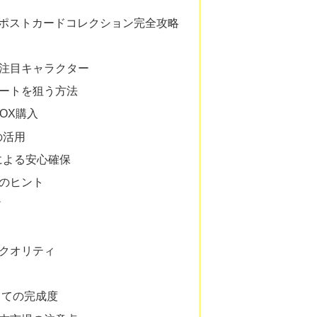
発売ポストカードコレクション完全攻略
・注目キャラクター
リートを狙う方法
BOX購入
の活用
入による安心確保
管のヒント
ア
るクオリティ
しての完成度