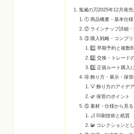
鬼滅の刃2025年12月
① 商品概要・基本仕様
② ラインナップ詳細
③ 購入戦略・コンプ
1️⃣ 早期予約と複数
2️⃣ 交換・トレード
3️⃣ 正規ルート購
④ 飾り方・展示・保
💡 飾り方のアイデ
🌿 保管のポイント
⑤ 素材・仕様から見
📐 印刷技術と紙質
🧩 コレクションと