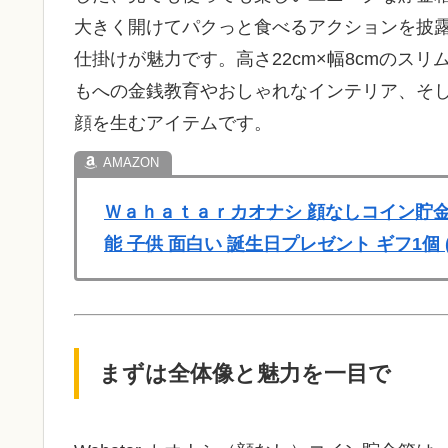
大きく開けてパクっと食べるアクションを披
仕掛けが魅力です。高さ22cm×幅8cmのス
もへの金銭教育やおしゃれなインテリア、そ
顔を生むアイテムです。
Ｗａｈａｔａｒカオナシ 顔なしコイン貯金
能 子供 面白い 誕生日プレゼント ギフ1個 
まずは全体像と魅力を一目で