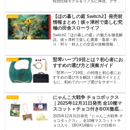
特別仕様モデルをリアルに再現。デザイ
ン・ギミック・遊び方・購入ガイドまで
詳しく解説！」
【ほの暮しの庭 Switch2】発売前
おもちゃ
情報まとめ｜彼ヶ津村で楽しむ究
極の田舎スローライフ
Switch2『ほの暮しの庭』の魅力を徹底解
説。彼ヶ津村で楽しむ農業・畜産・釣
り・狩り・村人との交流や攻略情報、初
心者向けの進め方まで詳しく紹介しま
す。
竪琴ハープ19弦とは？初心者にお
おもちゃ
すすめの選び方と演奏ガイド
「竪琴ハープ19弦」の特徴と初心者にお
すすめの選び方を解説！演奏ガイドとと
もに、初めてのハープ選びをサポート
し、音楽の世界を楽しむ方法を紹介しま
す。
にゃんこ大戦争 チョコボックス
おもちゃ
｜2025年12月31日発売 全10種マ
スコット＋チョコ付きBOX徹底解
説
2025年12月31日発売『にゃんこ大戦争 チ
ョコボックス』。全10種マスコット＋チ
ョコ入り、1BOX14個セットの仕様や予
約情報、コンプリート攻略を徹底解説。