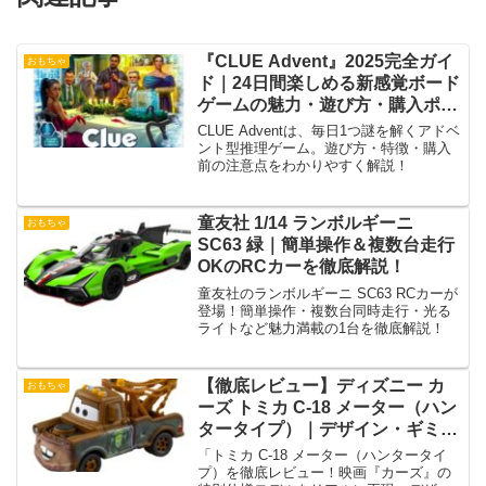
『CLUE Advent』2025完全ガイ
おもちゃ
ド｜24日間楽しめる新感覚ボード
ゲームの魅力・遊び方・購入ポイ
ントまとめ
CLUE Adventは、毎日1つ謎を解くアドベ
ント型推理ゲーム。遊び方・特徴・購入
前の注意点をわかりやすく解説！
童友社 1/14 ランボルギーニ
おもちゃ
SC63 緑｜簡単操作＆複数台走行
OKのRCカーを徹底解説！
童友社のランボルギーニ SC63 RCカーが
登場！簡単操作・複数台同時走行・光る
ライトなど魅力満載の1台を徹底解説！
【徹底レビュー】ディズニー カ
おもちゃ
ーズ トミカ C-18 メーター（ハン
タータイプ）｜デザイン・ギミッ
ク・購入ガイド！
「トミカ C-18 メーター（ハンタータイ
プ）を徹底レビュー！映画『カーズ』の