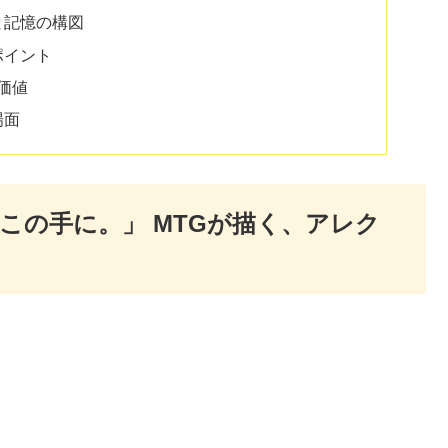
光と記憶の構図
ポイント
価値
場面
この手に。」 MTGが描く、アレク