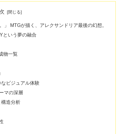
次
。」 MTGが描く、アレクサンドリア最後の幻想。
NTASYという夢の融合
構成物一覧
力
純粋なビジュアル体験
テーマの深層
容と構造分析
性