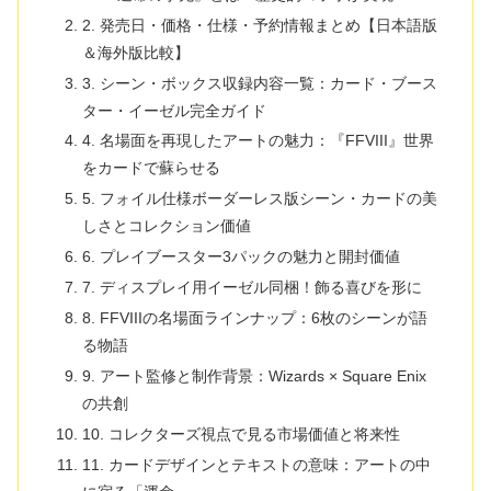
2. 発売日・価格・仕様・予約情報まとめ【日本語版
＆海外版比較】
3. シーン・ボックス収録内容一覧：カード・ブース
ター・イーゼル完全ガイド
4. 名場面を再現したアートの魅力：『FFVIII』世界
をカードで蘇らせる
5. フォイル仕様ボーダーレス版シーン・カードの美
しさとコレクション価値
6. プレイブースター3パックの魅力と開封価値
7. ディスプレイ用イーゼル同梱！飾る喜びを形に
8. FFVIIIの名場面ラインナップ：6枚のシーンが語
る物語
9. アート監修と制作背景：Wizards × Square Enix
の共創
10. コレクターズ視点で見る市場価値と将来性
11. カードデザインとテキストの意味：アートの中