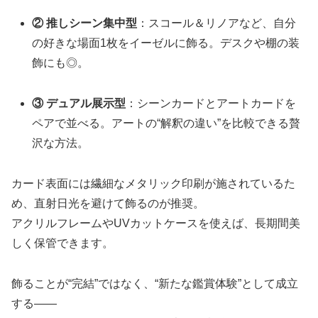
② 推しシーン集中型
：スコール＆リノアなど、自分
の好きな場面1枚をイーゼルに飾る。デスクや棚の装
飾にも◎。
③ デュアル展示型
：シーンカードとアートカードを
ペアで並べる。アートの“解釈の違い”を比較できる贅
沢な方法。
カード表面には繊細なメタリック印刷が施されているた
め、直射日光を避けて飾るのが推奨。
アクリルフレームやUVカットケースを使えば、長期間美
しく保管できます。
飾ることが“完結”ではなく、“新たな鑑賞体験”として成立
する――