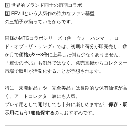
2️⃣ 世界的ブランド同士の初期コラボ
3️⃣ FFVIIIという人気作の強力なファン基盤
の三拍子が揃っているからです。
同様のMTGコラボシリーズ（例：ウォーハンマー、ロー
ド・オブ・ザ・リング）では、初期出荷分が即完売し、数
か月で
価格が2〜3倍
に上昇した例も少なくありません。
『運命の予兆』も例外ではなく、発売直後からコレクター
市場で取引が活発化することが予想されます。
特に「未開封品」や「完全美品」は長期的な保有価値が高
く、アートコレクター層にも人気。
プレイ用として開封しても十分に楽しめますが、
保存・展
示用にもう1箱確保する
のもおすすめです。