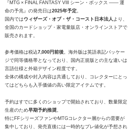
『MTG × FINAL FANTASY VIII シーン・ボックス ―― 運
命の予兆』の発売日は
2025年予定
。
国内では
ウィザーズ・オブ・ザ・コースト日本法人
より、
全国のカードショップ・家電量販店・オンラインストアで
販売されます。
参考価格は税込
7,000円前後
。海外版は英語表記パッケー
ジで同等価格帯となっており、国内正規版との主な違いは
言語仕様と外箱デザイン程度です。
全体の構成や封入内容は共通しており、コレクターにとっ
てはどちらも入手価値の高い限定アイテムです。
予約はすでに多くのショップで開始されており、数量限定
生産のため
早期予約推奨
。
特にFFシリーズファンやMTGコレクター層からの需要が
集中しており、発売直後には一時的なプレ値化が予想され