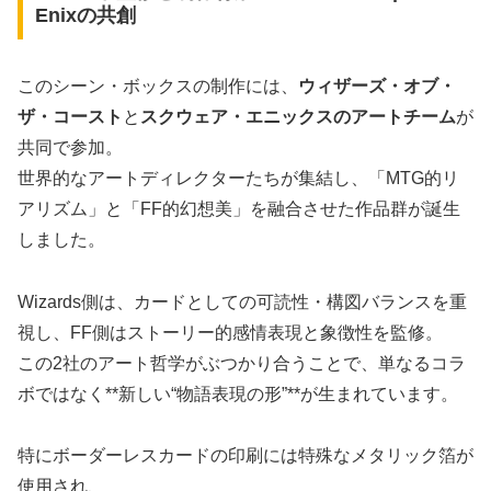
Enixの共創
このシーン・ボックスの制作には、
ウィザーズ・オブ・
ザ・コースト
と
スクウェア・エニックスのアートチーム
が
共同で参加。
世界的なアートディレクターたちが集結し、「MTG的リ
アリズム」と「FF的幻想美」を融合させた作品群が誕生
しました。
Wizards側は、カードとしての可読性・構図バランスを重
視し、FF側はストーリー的感情表現と象徴性を監修。
この2社のアート哲学がぶつかり合うことで、単なるコラ
ボではなく**新しい“物語表現の形”**が生まれています。
特にボーダーレスカードの印刷には特殊なメタリック箔が
使用され、