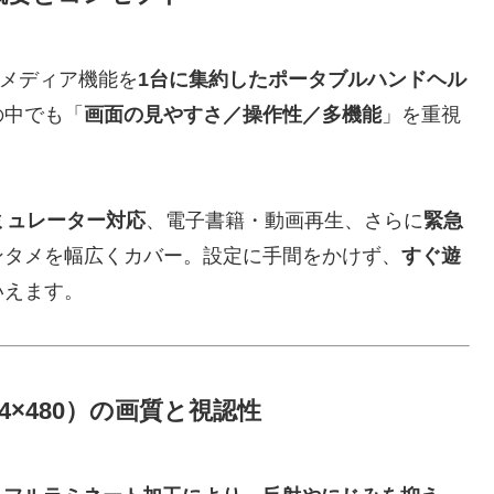
チメディア機能を
1台に集約したポータブルハンドヘル
の中でも「
画面の見やすさ／操作性／多機能
」を重視
ミュレーター対応
、電子書籍・動画再生、さらに
緊急
ンタメを幅広くカバー。設定に手間をかけず、
すぐ遊
いえます。
54×480）の画質と視認性