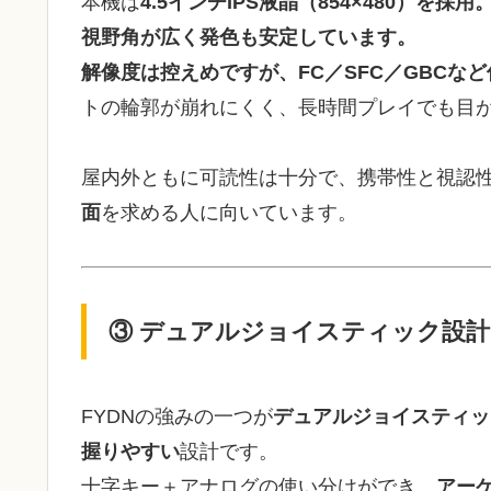
本機は
4.5インチIPS液晶（854×480）
視野角が広く発色も安定しています。
解像度は控えめですが、FC／SFC／GBCな
トの輪郭が崩れにくく、長時間プレイでも目
屋内外ともに可読性は十分で、携帯性と視認
面
を求める人に向いています。
③ デュアルジョイスティック設
FYDNの強みの一つが
デュアルジョイスティッ
握りやすい
設計です。
十字キー＋アナログの使い分けができ、
アー