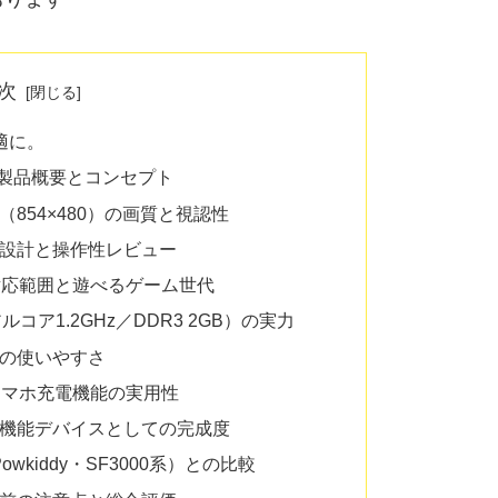
次
適に。
？製品概要とコンセプト
イ（854×480）の画質と視認性
ク設計と操作性レビュー
対応範囲と遊べるゲーム世代
コア1.2GHz／DDR3 2GB）の実力
）の使いやすさ
スマホ充電機能の実用性
多機能デバイスとしての完成度
wkiddy・SF3000系）との比較