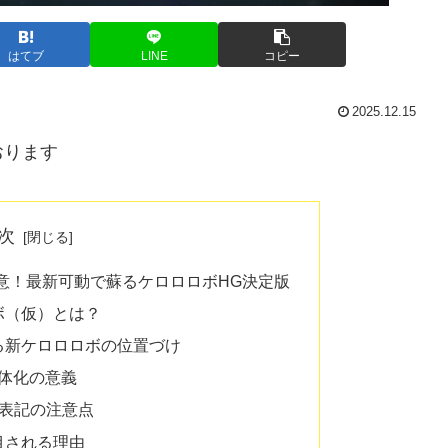
はてブ
LINE
コピー
2025.12.15
おります
次
注意！最新可動で蘇るケロロロボHG決定版
ロボ（仮）とは？
る新ケロロロボの位置づけ
体化の意義
ジ表記の注意点
目される理由