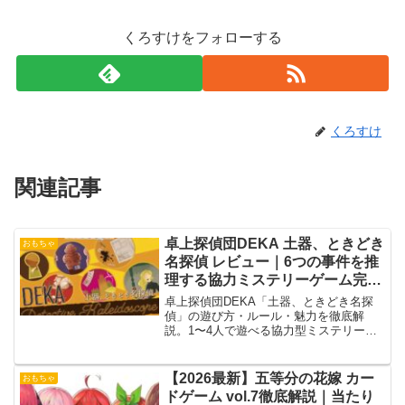
くろすけをフォローする
くろすけ
関連記事
卓上探偵団DEKA 土器、ときどき
おもちゃ
名探偵 レビュー｜6つの事件を推
理する協力ミステリーゲーム完全
ガイド
卓上探偵団DEKA「土器、ときどき名探
偵」の遊び方・ルール・魅力を徹底解
説。1〜4人で遊べる協力型ミステリーゲ
ームの特徴、6つの事件シナリオ、評判や
おすすめポイントまで初心者にも分かり
やすく紹介します。
【2026最新】五等分の花嫁 カー
おもちゃ
ドゲーム vol.7徹底解説｜当たり