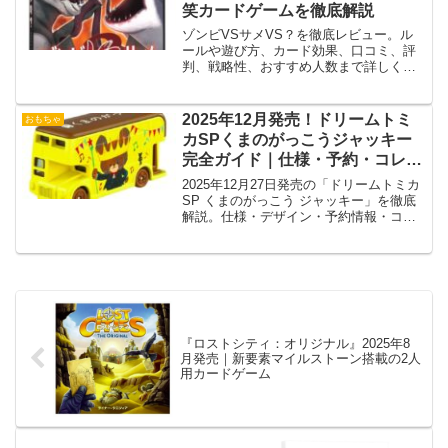
笑カードゲームを徹底解説
ゾンビVSサメVS？を徹底レビュー。ル
ールや遊び方、カード効果、口コミ、評
判、戦略性、おすすめ人数まで詳しく解
説するB級映画テーマのカードゲームガイ
ドです。
2025年12月発売！ドリームトミ
おもちゃ
カSPくまのがっこうジャッキー
完全ガイド｜仕様・予約・コレク
ション情報まとめ
2025年12月27日発売の「ドリームトミカ
SP くまのがっこう ジャッキー」を徹底
解説。仕様・デザイン・予約情報・コレ
クション価値まで完全ガイド。
『ロストシティ：オリジナル』2025年8
月発売｜新要素マイルストーン搭載の2人
用カードゲーム