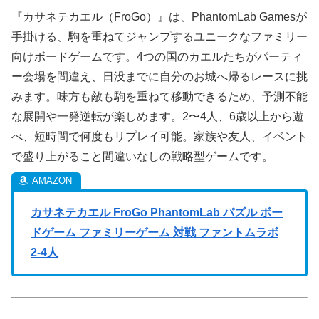
『カサネテカエル（FroGo）』は、PhantomLab Gamesが
手掛ける、駒を重ねてジャンプするユニークなファミリー
向けボードゲームです。4つの国のカエルたちがパーティ
ー会場を間違え、日没までに自分のお城へ帰るレースに挑
みます。味方も敵も駒を重ねて移動できるため、予測不能
な展開や一発逆転が楽しめます。2〜4人、6歳以上から遊
べ、短時間で何度もリプレイ可能。家族や友人、イベント
で盛り上がること間違いなしの戦略型ゲームです。
カサネテカエル FroGo PhantomLab パズル ボー
ドゲーム ファミリーゲーム 対戦 ファントムラボ
2-4人