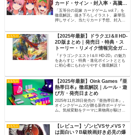
カード・サイン・封入率・高騰予
想まとめ！
「五等分の花嫁 カードゲーム vol.7」を
徹底解説。描き下ろしイラスト、豪華箔
押しサイン、当たりカード予想、封入
率、デッキ強化、BOX購入情報までファ
ン向けに詳しく紹介します。
【2025年最新】ドラクエI＆II HD-
おもちゃ
2D版まとめ｜発売日・特典・ス
トーリー・リメイク情報完全ガイ
ド
『ドラゴンクエストI＆II HD-2D』の魅力
をあらすじ・特典・進化ポイントととも
に初心者にもわかりやすく徹底解説！
【2025年最新】Oink Games『亜
おもちゃ
熱帯日本』徹底解説｜ルール・遊
び方・発売日まとめ
2025年11月28日発売の『亜熱帯日本』。
オインクゲームズが贈る新作ボードゲー
ム。気候変動をテーマに果物商が駆け引
きを繰り広げるスリリングな戦略作！
【レビュー】ゾンビVSサメVS？
おもちゃ
は面白い？B級映画好き必見の爆