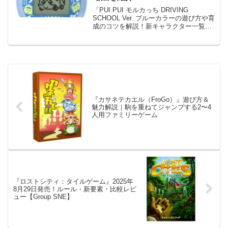
「PUI PUI モルカっち DRIVING
SCHOOL Ver. ブルーカラーの遊び方や育
成のコツを解説！新キャラクター一覧や
ミニゲーム攻略、購入ガイドも詳しく紹
介します。」
『カサネテカエル（FroGo）』遊び方＆
魅力解説｜駒を重ねてジャンプする2〜4
人用ファミリーゲーム
『ロストシティ：タイルゲーム』2025年
8月29日発売！ルール・新要素・比較レビ
ュー【Group SNE】