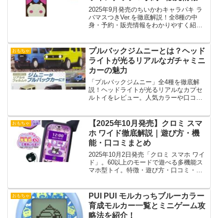
とめ
2025年9月発売のちいかわキャラパキ ラ
バマスつきVer.を徹底解説！全8種の中
身・予約・販売情報をわかりやすく紹
介。
プルバックジムニーとは？ヘッド
おもちゃ
ライトが光るリアルなガチャミニ
カーの魅力
「プルバックジムニー」全4種を徹底解
説！ヘッドライトが光るリアルなカプセ
ルトイをレビュー。人気カラーや口コ
ミ、最安値情報も紹介！
【2025年10月発売】クロミ スマ
おもちゃ
ホ ワイド徹底解説｜遊び方・機
能・口コミまとめ
2025年10月2日発売「クロミ スマホ ワイ
ド」。60以上のモードで遊べる多機能ス
マホ型トイ。特徴・遊び方・口コミ・購
入方法を徹底解説！
PUI PUI モルカっちブルーカラー
おもちゃ
育成モルカー一覧とミニゲーム攻
略法を紹介！