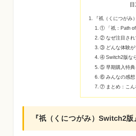
目
『祇（くにつがみ）S
① 「祇：Path of
② なぜ注目さ
③ どんな体験
④ Switch2
⑤ 早期購入特
⑥ みんなの感
⑦ まとめ：こ
『祇（くにつがみ）Switch2