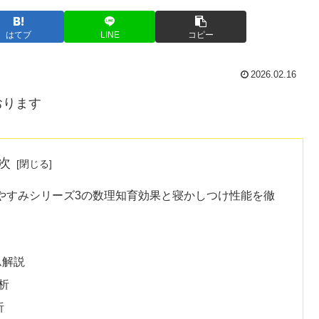
はてブ
LINE
コピー
2026.02.16
おります
次
やすみシリーズ3の数理知育効果と寝かしつけ性能を徹
ム解説
析
析