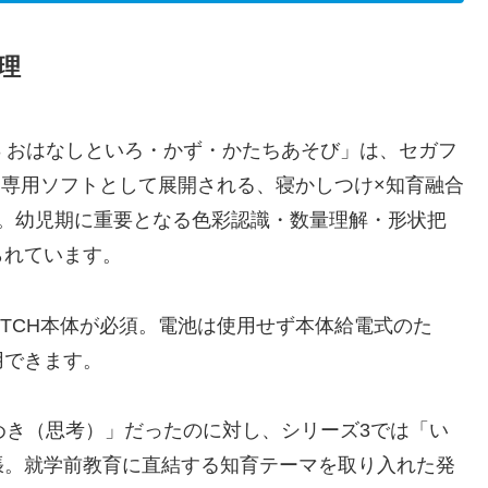
理
3 おはなしといろ・かず・かたちあそび」は、セガフ
TCH専用ソフトとして展開される、寝かしつけ×知育融合
上。幼児期に重要となる色彩認識・数量理解・形状把
られています。
WITCH本体が必須。電池は使用せず本体給電式のた
用できます。
めき（思考）」だったのに対し、シリーズ3では「い
張。就学前教育に直結する知育テーマを取り入れた発