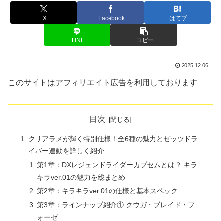
X
Facebook
はてブ
LINE
コピー
2025.12.06
このサイトはアフィリエイト広告を利用しております
目次
クリアラメが輝く特別仕様！全6種の魅力とゼッツドラ
イバー連動を詳しく紹介
第1章：DXレジェンドライダーカプセムとは？ キラ
キラver.01の魅力を総まとめ
第2章：キラキラver.01の仕様と基本スペック
第3章：ラインナップ紹介① クウガ・ブレイド・フ
ォーゼ