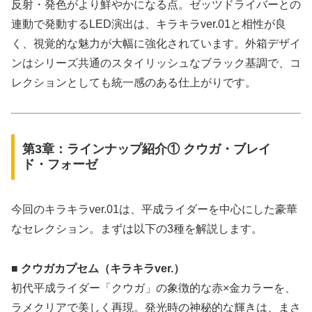
反射・発色がより鮮やかになる点。ゼッツドライバーとの
連動で発動するLED演出は、キラキラver.01と相性が良
く、視覚的な魅力が大幅に強化されています。外箱デザイ
ンはシリーズ共通のスタイリッシュなブラック基調で、コ
レクションとしても統一感のある仕上がりです。
第3章：ラインナップ紹介① クウガ・ブレイ
ド・フォーゼ
今回のキラキラver.01は、平成ライダーを中心にした豪華
なセレクション。まずは以下の3種を解説します。
■ クウガカプセム（キラキラver.）
初代平成ライダー「クウガ」の象徴的な赤×金カラーを、
ラメクリアで美しく再現。発光時の神秘的な輝きは、まさ