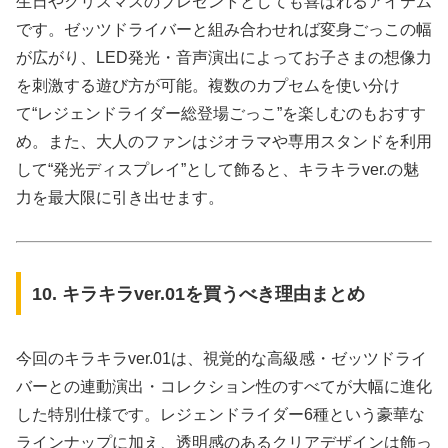
生日やクリスマスのプレゼントとしても喜ばれるアイテム
です。ゼッツドライバーと組み合わせれば変身ごっこの幅
が広がり、LED発光・音声演出によってお子さまの想像力
を刺激する遊び方が可能。複数のカプセムを使い分け
て“レジェンドライダー総登場ごっこ”を楽しむのもおすす
め。また、大人のファンはジオラマや専用スタンドを利用
して“発光ディスプレイ”として飾ると、キラキラver.の魅
力を最大限に引き出せます。
10. キラキラver.01を買うべき理由まとめ
今回のキラキラver.01は、視覚的な高級感・ゼッツドライ
バーとの連動演出・コレクション性のすべてが大幅に進化
した特別仕様です。レジェンドライダー6種という豪華な
ラインナップに加え、透明感のあるクリアデザインは飾っ