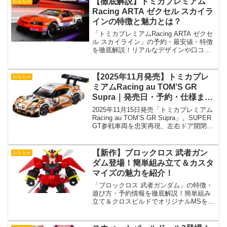
【徹底解説】トミカプレミアム
おもちゃ
Racing ARTA ゼクセル スカイラ
インの特徴と魅力とは？
「トミカプレミアムRacing ARTA ゼクセ
ル スカイライン」の予約・最安値・特徴
を徹底解説！リアルなデザインや口コ
ミ、購入ガイドを詳しく紹介します。
【2025年11月発売】トミカプレ
おもちゃ
ミアムRacing au TOM’S GR
Supra｜発売日・予約・仕様まと
め
2025年11月15日発売「トミカプレミアム
Racing au TOM’S GR Supra」。SUPER
GT参戦車両を忠実再現、左右ドア開閉ギ
ミック搭載の注目モデル！
【新作】ブロックロス 武者ガン
おもちゃ
ダム登場！簡単組み立て＆カスタ
マイズの魅力を紹介！
「ブロックロス 武者ガンダム」の特徴・
遊び方・予約情報を徹底解説！簡単組み
立て＆クロスビルドでオリジナルMSを作
れる新フィギュア。購入前のポイントや
最安値情報も紹介！