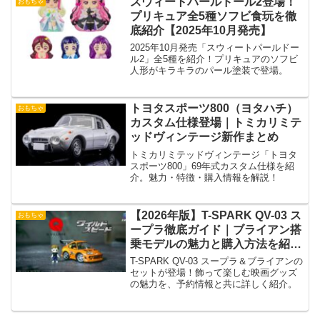
スウィートパールドール2登場！
おもちゃ
プリキュア全5種ソフビ食玩を徹
底紹介【2025年10月発売】
2025年10月発売「スウィートパールドー
ル2」全5種を紹介！プリキュアのソフビ
人形がキラキラのパール塗装で登場。
トヨタスポーツ800（ヨタハチ）
おもちゃ
カスタム仕様登場｜トミカリミテ
ッドヴィンテージ新作まとめ
トミカリミテッドヴィンテージ「トヨタ
スポーツ800」69年式カスタム仕様を紹
介。魅力・特徴・購入情報を解説！
【2026年版】T-SPARK QV-03 ス
おもちゃ
ープラ徹底ガイド｜ブライアン搭
乗モデルの魅力と購入方法を紹
介！
T-SPARK QV-03 スープラ＆ブライアンの
セットが登場！飾って楽しむ映画グッズ
の魅力を、予約情報と共に詳しく紹介。