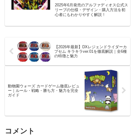
ン・サイズ・購入方法まとめ
2025年6月発売のアルファディオス公式ス
リーブの仕様・デザイン・購入方法を初
心者にもわかりやすく解説！
【2026年最新】DXレジェンドライダーカ
プセム キラキラver.01を徹底解説｜全6種
の特徴と魅力
動物園ウォーズ カードゲーム徹底レビュ
ー｜ルール・戦略・勝ち方・魅力を完全
ガイド
コメント