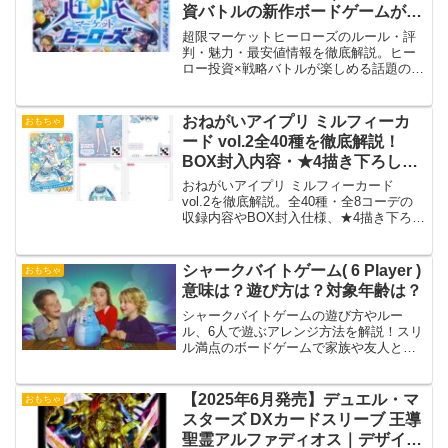
資バトルの新作ボードゲームが面
白い
超限マーケットヒーローズのルール・評
判・魅力・最安値情報を徹底解説。ヒー
ロー投資×戦略バトルが楽しめる話題のボ
ードゲーム。初心者や家族にもおすすめ
の注目作です。
おねがいアイプリ ミルフィーカ
おもちゃ
ード vol.2全40種を徹底解説！
BOX封入内容・★4描き下ろし・
全8コーデまとめ
おねがいアイプリ ミルフィーカード
vol.2を徹底解説。全40種・全8コーデの
収録内容やBOX封入仕様、★4描き下ろし
カード、アイプリバースでの遊び方、コ
ンプリート時の注意点まで詳しく紹介し
ます。
シャークバイトゲーム( 6 Player )
おもちゃ
意味は？遊び方は？対象年齢は？
シャークバイトゲームの遊び方やルー
ル、6人で遊ぶアレンジ方法を解説！スリ
ル満点のボードゲームで家族や友人と楽
しいひとときを。
【2025年6月発売】デュエル・マ
おもちゃ
スターズ DXカードスリーブ 王導
聖霊アルファディオス｜デザイ