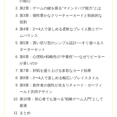
の核心
第2章：ゲームの鍵を握る“マインドバグ能力”とは
第3章：個性豊かなクリーチャーカードと戦術的な
役割
第4章：2〜4人で楽しめる柔軟なプレイ人数とゲー
ムバランス
第5章：買い切り型のシンプル設計──すぐ遊べるス
ターターセット
第6章：心理戦×戦略性の“中毒性”──なぜリピーター
が多いのか
第7章：対戦を盛り上げる多彩なカード効果
第8章：2〜4人で楽しめる幅広いプレイスタイル
第9章：創作者の個性が光るリチャード・ガーフィ
ールド共同デザイン
第10章：初心者でも遊べる“戦略ゲーム入門”として
最適
まとめ