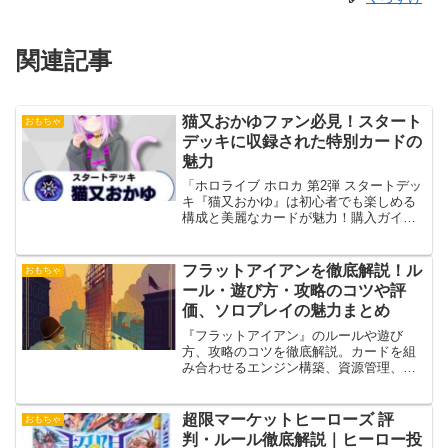
関連記事
猫又おかゆファン必見！スタート
おもちゃ
デッキに収録された特別カードの
魅力
「ホロライブ ホロカ 第2弾 スタートデッ
キ『猫又おかゆ』は初心者でも楽しめる
構成と美麗なカードが魅力！購入ガイド
や遊び方を詳しく解説します。」
フラットアイアンを徹底解説！ル
おもちゃ
ール・遊び方・攻略のコツや評
価、ソロプレイの魅力まとめ
『フラットアイアン』のルールや遊び
方、攻略のコツを徹底解説。カードを組
み合わせるエンジン構築、資源管理、立
体的な摩天楼建設の魅力、2人対戦やソロ
プレイの特徴、おすすめな人までわかり
やすく紹介します。
超限マーケットヒーローズ 評
おもちゃ
判・ルール徹底解説｜ヒーロー投