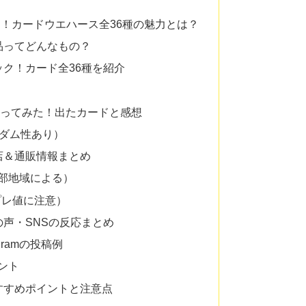
！カードウエハース全36種の魅力とは？
商品ってどんなもの？
ック！カード全36種を紹介
X買ってみた！出たカードと感想
ンダム性あり）
売店＆通販情報まとめ
一部地域による）
 プレ値に注意）
の声・SNSの反応まとめ
tagramの投稿例
ント
おすすめポイントと注意点