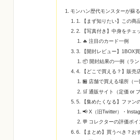
モンハン歴代モンスターが蘇る
1. 【まず知りたい】この
2. 【写真付き】中身をチェ
🔥 注目のカード一例
3. 【開封レビュー】1BO
📦 開封結果の一例（ラ
4. 【どこで買える？】販
🏪 店舗で買える場所（
🛒 通販サイト（定価 or
5. 【集めたくなる】ファン
📢 X（旧Twitter）・Ins
💬 コレクターの評価ポイ
6. 【まとめ】買うべき？