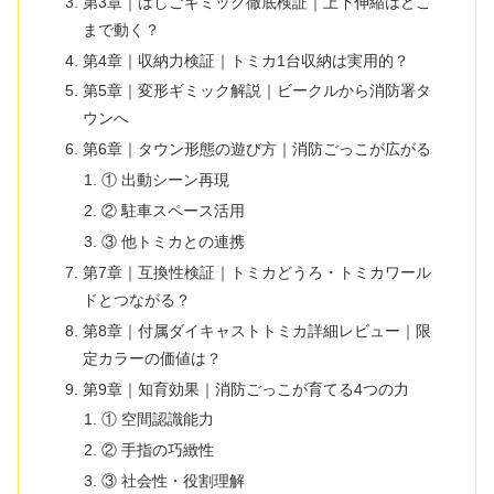
第3章｜はしごギミック徹底検証｜上下伸縮はどこ
まで動く？
第4章｜収納力検証｜トミカ1台収納は実用的？
第5章｜変形ギミック解説｜ビークルから消防署タ
ウンへ
第6章｜タウン形態の遊び方｜消防ごっこが広がる
① 出動シーン再現
② 駐車スペース活用
③ 他トミカとの連携
第7章｜互換性検証｜トミカどうろ・トミカワール
ドとつながる？
第8章｜付属ダイキャストトミカ詳細レビュー｜限
定カラーの価値は？
第9章｜知育効果｜消防ごっこが育てる4つの力
① 空間認識能力
② 手指の巧緻性
③ 社会性・役割理解