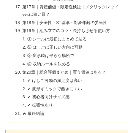
第17章｜資産価値・限定性検証｜メタリックレッド
ver.は狙い目？
第18章｜安全性・ST基準・対象年齢の妥当性
第19章｜組み立てのコツ・長持ちさせる使い方
① シールは最初にまとめて貼る
② はしごは正しい方向に可動
③ 変形時は平らな場所で
④ 収納ルールを決める
第20章｜総合評価まとめ｜買う価値はある？
✔ はしご可動の満足度は高い
✔ 変形ギミックで飽きにくい
✔ 初心者向けサイズ感
✔ 拡張性あり
🔥 最終結論