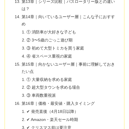
第13章｜シリーズ比較｜バスロータリー版との違い
は？
第14章｜向いているユーザー層｜こんな子におすす
め
① 消防車が大好きな子ども
② 3〜5歳のごっこ遊び期
③ 初めて大型トミカを買う家庭
④ 省スペース重視の家庭
第15章｜向かないユーザー層｜事前に理解しておき
たい点
① 大量収納を求める家庭
② 超大型タウンを求める場合
③ 車両数重視派
第16章｜価格・最安値・購入タイミング
✔ 発売直後（4月18日以降）
✔ Amazon・楽天セール時期
✔ クリスマス前は要注意