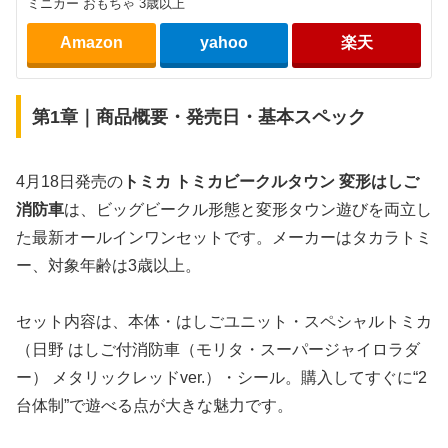
ミニカー おもちゃ 3歳以上
Amazon
yahoo
楽天
第1章｜商品概要・発売日・基本スペック
4月18日発売の
トミカ トミカビークルタウン 変形はしご
消防車
は、ビッグビークル形態と変形タウン遊びを両立し
た最新オールインワンセットです。メーカーはタカラトミ
ー、対象年齢は3歳以上。
セット内容は、本体・はしごユニット・スペシャルトミカ
（日野 はしご付消防車（モリタ・スーパージャイロラダ
ー） メタリックレッドver.）・シール。購入してすぐに“2
台体制”で遊べる点が大きな魅力です。