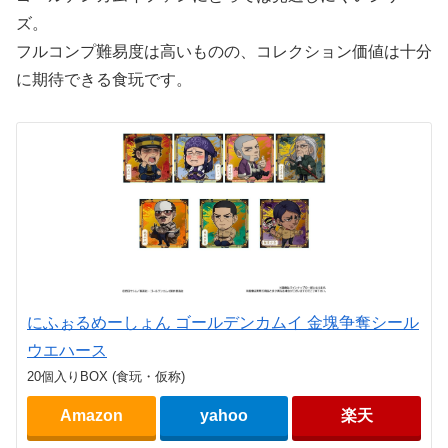
ズ。
フルコンプ難易度は高いものの、コレクション価値は十分
に期待できる食玩です。
にふぉるめーしょん ゴールデンカムイ 金塊争奪シール
ウエハース
20個入りBOX (食玩・仮称)
Amazon
yahoo
楽天