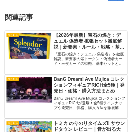
関連記事
【2026年最新】宝石の煌き：デ
おもちゃ
ュエル 偽造者 拡張セット徹底解
説｜新要素・ルール・戦略・基本
セットとの違いを完全ガイド
『宝石の煌き：デュエル 偽造者』を徹底
解説。新要素の紫トークン・偽造者カー
ド・王侯カードの特徴、基本セットとの
違い、遊び方、戦略、おすすめポイン
ト、FAQまで購入前に役立つ情報を詳し
く紹介します。
BanG Dream! Ave Mujica コレク
おもちゃ
ションフィギュアRICH全5種｜発
売日・価格・購入方法まとめ
BanG Dream! Ave Mujica コレクションフ
ィギュアRICHが登場！全5種ラインナッ
プや発売日、価格、購入方法を徹底解
説。
トミカ のりのりタイムズ!! サウン
おもちゃ
ドタウン レビュー｜音が出る大