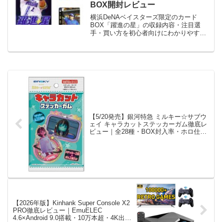
BOX開封レビュー
横浜DeNAベイスターズ限定のカード
BOX「躍進の星」の収録内容・注目選
手・買い方を初心者向けにわかりやすく
解説。
【5/20発売】銀河特急 ミルキー☆サブウ
ェイ キャラカットステッカーガム徹底レ
ビュー｜全28種・BOX封入率・ホロ仕様
の価値まで完全解説
【2026年版】Kinhank Super Console X2
PRO徹底レビュー｜EmuELEC
4.6×Android 9.0搭載・10万本超・4K出力