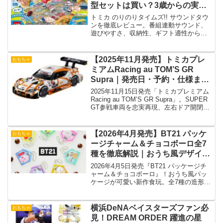
型セットは買い？3歳からの実力
検証
トミカ のりのりタイムズ!! サウンドタウ
ンを徹底レビュー。番組連動サウンド、
遊びやすさ、収納性、ギフト適性から
「買いかどうか」を分かりやすく解説し
ます。
【2025年11月発売】トミカプレ
おもちゃ
ミアムRacing au TOM’S GR
Supra｜発売日・予約・仕様まと
め
2025年11月15日発売「トミカプレミアム
Racing au TOM’S GR Supra」。SUPER
GT参戦車両を忠実再現、左右ドア開閉ギ
ミック搭載の注目モデル！
【2026年4月発売】BT21 パッケ
おもちゃ
ージチャーム＆チョコボーロ全7
種を徹底解説｜おうち風デザイン
が可愛すぎる新作食玩！
2026年4月5日発売『BT21 パッケージチ
ャーム＆チョコボーロ』！おうち風パッ
ケージが可愛い新作食玩。全7種の造形・
味・BOX構成を徹底解説します。
横浜DeNAベイスターズファン必
おもちゃ
見！DREAM ORDER 躍進の星