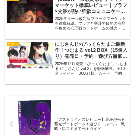
マーケット徹底レビュー｜ブラフ
×交渉が熱い強欲コミュニケーシ
ョン型カードゲーム
2025年ルール改定版ブラックマーケット
を徹底解説。ブラフと交渉で目的の商品
を集める心理戦カードゲームの魅力・変
更点・評価をわかりやすく紹介します。
にじさんじ×びっくらたまご最新
おもちゃ
作！つむまる vol.2 BOX（15個入
り）発売日・予約・遊び方徹底解
説
2025年12月発売『びっくらたまご つむま
る にじさんじ vol.2』を徹底解説。全10
名ライバー、BOX仕様、カード、予約情
報や相場予測まで網羅。
【アストライオスレビュー】星座が光る
蓄光ボードゲーム！遊び方・ルール・戦
略・口コミまで完全ガイド