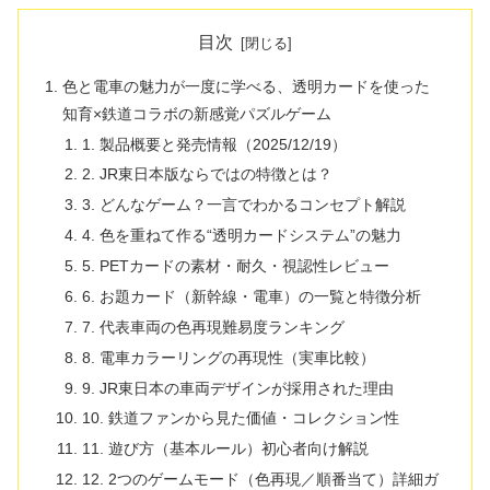
目次
色と電車の魅力が一度に学べる、透明カードを使った
知育×鉄道コラボの新感覚パズルゲーム
1. 製品概要と発売情報（2025/12/19）
2. JR東日本版ならではの特徴とは？
3. どんなゲーム？一言でわかるコンセプト解説
4. 色を重ねて作る“透明カードシステム”の魅力
5. PETカードの素材・耐久・視認性レビュー
6. お題カード（新幹線・電車）の一覧と特徴分析
7. 代表車両の色再現難易度ランキング
8. 電車カラーリングの再現性（実車比較）
9. JR東日本の車両デザインが採用された理由
10. 鉄道ファンから見た価値・コレクション性
11. 遊び方（基本ルール）初心者向け解説
12. 2つのゲームモード（色再現／順番当て）詳細ガ