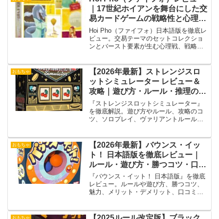
｜17世紀ホイアンを舞台にした交
易カードゲームの戦略性と心理戦
を徹底解説【日本語版】
Hoi Pho（ファイフォ）日本語版を徹底レ
ビュー。交易テーマのセットコレクショ
ンとバースト要素が生む心理戦、戦略
性、人数別プレイ感まで詳しく解説しま
す。
【2026年最新】ストレンジスロ
おもちゃ
ットシミュレーター レビュー＆
攻略｜遊び方・ルール・推理のコ
ツを徹底解説
『ストレンジスロットシミュレーター』
を徹底解説。遊び方やルール、攻略のコ
ツ、ソロプレイ、ヴァリアントルール、
口コミ、購入前の注意点までリアルタイ
ム推理ゲームの魅力を詳しく紹介しま
す。
【2026年最新】バウンス・イッ
おもちゃ
ト！ 日本語版を徹底レビュー｜
ルール・遊び方・勝つコツ・口コ
ミ・評価まとめ
『バウンス・イット！ 日本語版』を徹底
レビュー。ルールや遊び方、勝つコツ、
魅力、メリット・デメリット、口コミ予
想、他ゲームとの違いまで詳しく解説。
2〜6人で楽しめる注目のアクションパー
ティゲームです。
【2025ルール改定版】ブラック
おもちゃ