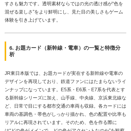
すさも魅力です。透明素材ならではの光の透け感が“色を
混ぜる楽しさ”をより鮮明にし、見た目の美しさもゲーム
体験を引き上げています。
6. お題カード（新幹線・電車）の一覧と特徴分
析
JR東日本版では、お題カードが実在する新幹線や電車の
デザインを再現しており、鉄道ファンにはたまらないライ
ンナップになっています。E5系・E6系・E7系を代表とす
る新幹線シリーズに加え、山手線、中央線、京浜東北線な
ど、日常で目にする都市交通の車両も収録。各カードには
車両の基調色・帯色がしっかり描かれ、色の配置や比率も
リアルに再現されています。そのため、色を作る際に
は“どの色がメインで、どの色がアクセントなのか”を観察