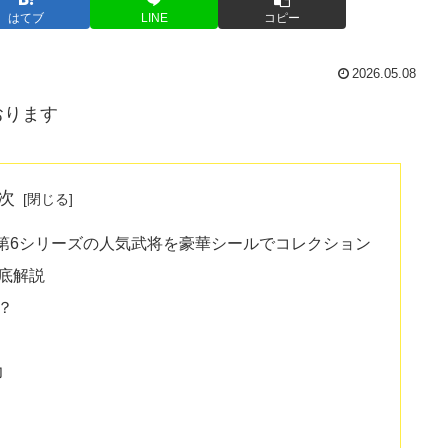
はてブ
LINE
コピー
2026.05.08
おります
次
第6シリーズの人気武将を豪華シールでコレクション
底解説
？
力