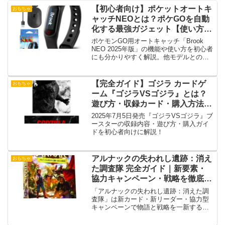
【初心者向け】ポケットオートキ
おもちゃ
ャッチNEOとは？ポケGOを自動
化する最強ガジェット【使い方付
き】
ポケモンGO用オートキャッチ「Brook
NEO 2025年版」の機能や使い方を初心者
にも分かりやすく解説。他モデルとの比
較も紹介。
【完全ガイド】ゴジラ カードゲ
おもちゃ
ーム『ゴジラVSゴジラ』とは？
遊び方・収録カード・購入方法ま
とめ
2025年7月5日発売『ゴジラVSゴジラ』ブ
ースターの収録内容・遊び方・購入ガイ
ドを初心者向けに解説！
アルナックの失われし遺跡：消え
おもちゃ
た調査隊 完全ガイド｜新要素・
協力キャンペーン・戦略を徹底解
説
「アルナックの失われし遺跡：消えた調
査隊」は新カード・新リーダー・協力型
キャンペーンで物語と戦略を一新する拡
張セット。