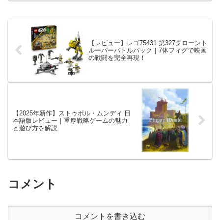
【レビュー】レゴ75431 第327クローント
ルーパーバトルパック｜7体フィグで映画
の戦闘を完全再現！
【2025年新作】ストゥポル・ムンディ 日
本語版レビュー｜重厚戦略ゲームの魅力
と遊び方を解説
コメント
コメントを書き込む