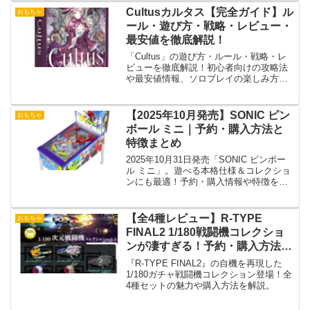
Cultusカルタス【完全ガイド】ル
おもちゃ
ール・遊び方・戦略・レビュー・
最安値を徹底解説！
「Cultus」の遊び方・ルール・戦略・レ
ビューを徹底解説！初心者向けの攻略法
や最安値情報、ソロプレイの楽しみ方、
購入ガイドも掲載。ボードゲームの魅力
をチェック！
【2025年10月発売】SONIC ピン
おもちゃ
ボール ミニ｜予約・購入方法と
特徴まとめ
2025年10月31日発売「SONIC ピンボー
ル ミニ」。遊べる本格仕様＆コレクショ
ンにも最適！予約・購入情報や特徴を徹
底解説。
【全4種レビュー】R-TYPE
おもちゃ
FINAL2 1/180戦闘機コレクショ
ンが凄すぎる！予約・購入方法も
紹介
『R-TYPE FINAL2』の自機を再現した
1/180ガチャ戦闘機コレクション登場！全
4種セットの魅力や購入方法を解説。